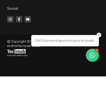
Social
Olá! Estamos disponíveis para te ajudar.
© Copyright 2026 - KF NEGÓCIOS IMOBILIÁRIOS RP - Todos
os direitos reservados
1
SITE PARA IMOBILIARIA
Início
Histórico
Favoritos