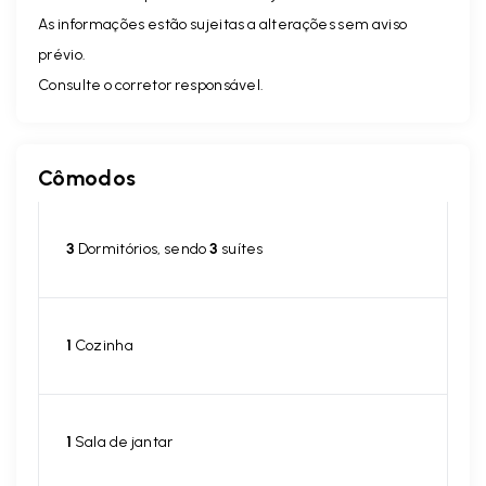
As informações estão sujeitas a alterações sem aviso
prévio.
Consulte o corretor responsável.
Cômodos
3
Dormitórios, sendo
3
suítes
1
Cozinha
1
Sala de jantar