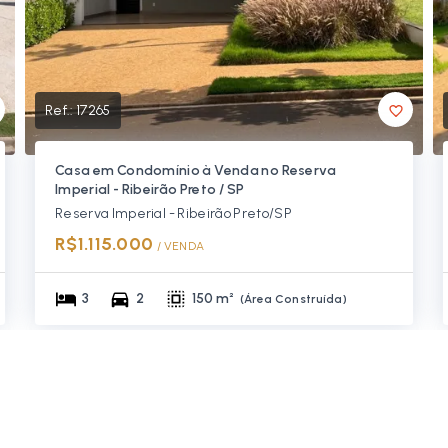
Ref.:
17265
Casa em Condomínio à Venda no Reserva
Imperial - Ribeirão Preto / SP
Reserva Imperial - Ribeirão Preto/SP
R$1.115.000
/ 
VENDA
3
2
150 m²
(
Área Construída
)