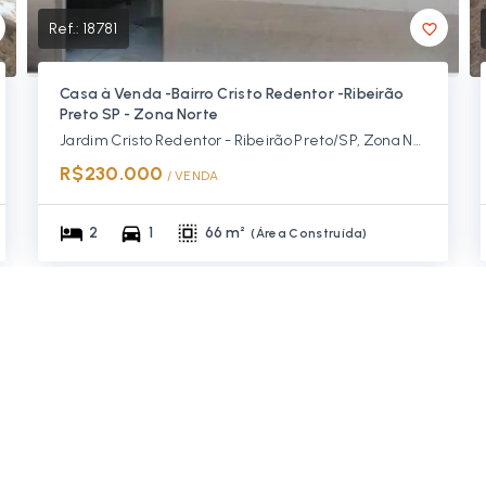
Ref.:
18781
Casa à Venda -Bairro Cristo Redentor -Ribeirão
Preto SP - Zona Norte
Jardim Cristo Redentor - Ribeirão Preto/SP, Zona Norte
R$230.000
/ 
VENDA
2
1
66 m²
(
Área Construída
)