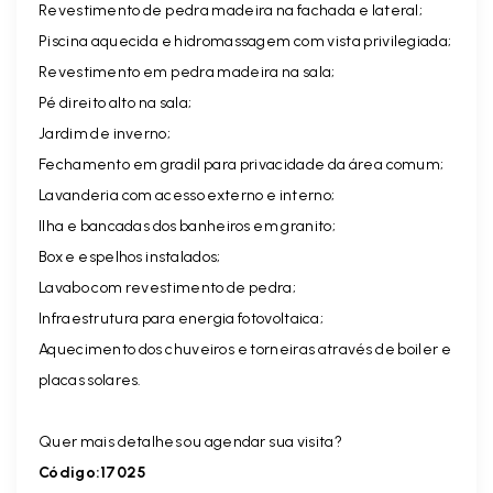
Revestimento de pedra madeira na fachada e lateral;
Piscina aquecida e hidromassagem com vista privilegiada;
Revestimento em pedra madeira na sala;
Pé direito alto na sala;
Jardim de inverno;
Fechamento em gradil para privacidade da área comum;
Lavanderia com acesso externo e interno;
Ilha e bancadas dos banheiros em granito;
Box e espelhos instalados;
Lavabo com revestimento de pedra;
Infraestrutura para energia fotovoltaica;
Aquecimento dos chuveiros e torneiras através de boiler e
placas solares.
Quer mais detalhes ou agendar sua visita?
Código:17025