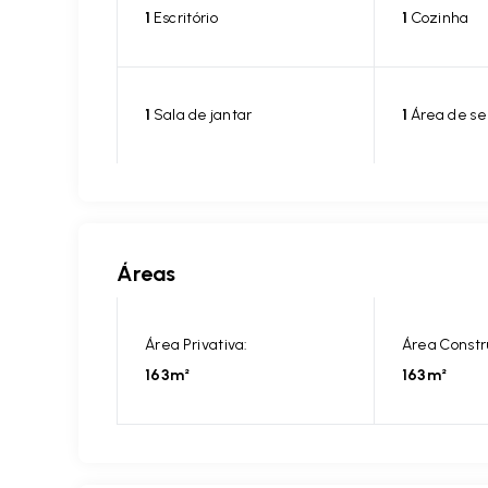
1
Escritório
1
Cozinha
1
Sala de jantar
1
Área de se
Áreas
Área Privativa:
Área Constr
163m²
163m²