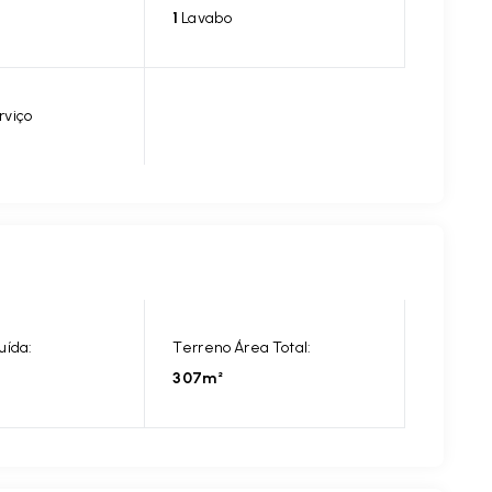
1
Lavabo
rviço
uída:
Terreno Área Total:
307m²