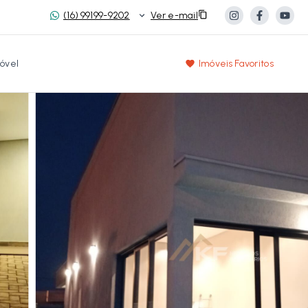
(16) 99199-9202
Ver e-mail
óvel
Imóveis Favoritos