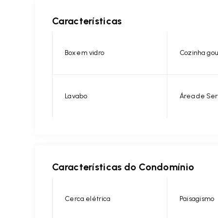
Características
Box em vidro
Cozinha go
Lavabo
Área de Ser
Características do Condomínio
Cerca elétrica
Paisagismo