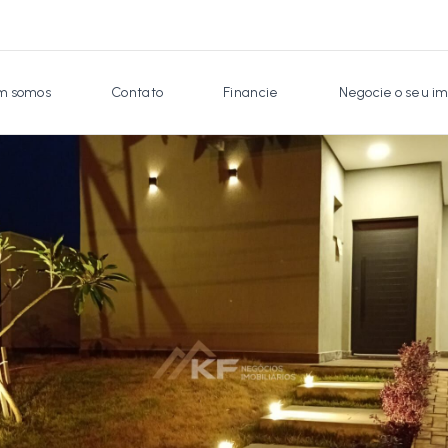
 somos
Contato
Financie
Negocie o seu im