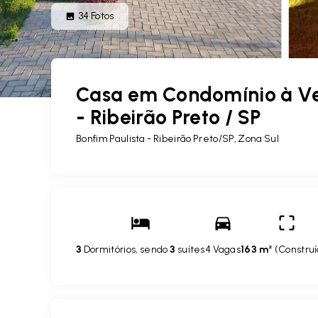
34
Fotos
Casa em Condomínio à Ve
- Ribeirão Preto / SP
Bonfim Paulista - Ribeirão Preto/SP, Zona Sul
3
Dormitórios, sendo
3
suítes
4 Vagas
163 m²
(
Constru