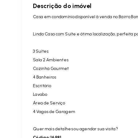
Descrição do imóvel
Casa em condomínio disponível à venda no Bairro Bonf
Linda Casa com Suíte e ótima localização, perfeita p
3 Suítes
Sala 2 Ambientes
Cozinha Gourmet
4 Banheiros
Escritório
Lavabo
Área de Serviço
4 Vagas de Garagem
Quer mais detalhes ou agendar sua visita?
Código:16981