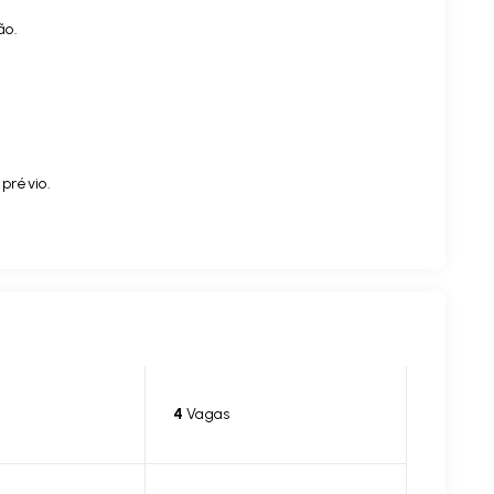
ão.
 prévio.
4
Vagas