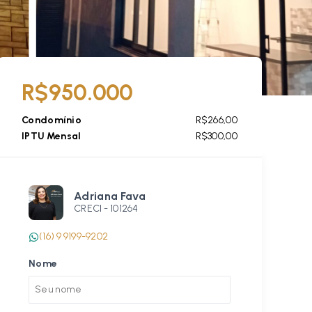
R$950.000
Condomínio
R$266,00
IPTU Mensal
R$300,00
Adriana Fava
CRECI -
101264
(16) 9 9199-9202
Nome