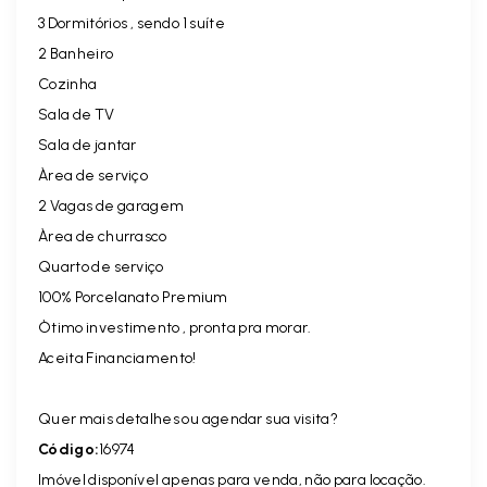
3 Dormitórios , sendo 1 suíte
2 Banheiro
Cozinha
Sala de TV
Sala de jantar
Àrea de serviço
2 Vagas de garagem
Àrea de churrasco
Quarto de serviço
100% Porcelanato Premium
Òtimo investimento , pronta pra morar.
Aceita Financiamento!
Quer mais detalhes ou agendar sua visita?
Código:
16974
Imóvel disponível apenas para venda, não para locação.