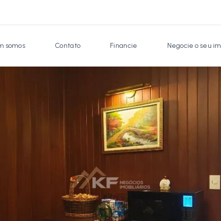
 somos
Contato
Financie
Negocie o seu im