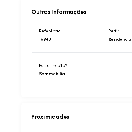
Outras Informações
Referência:
Perfil:
16948
Residencia
Possui mobília?:
Sem mobília
Proximidades