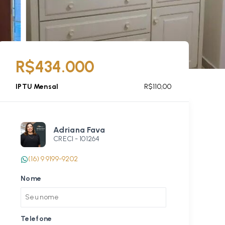
R$434.000
IPTU Mensal
R$110,00
Adriana Fava
CRECI -
101264
(16) 9 9199-9202
Nome
Telefone