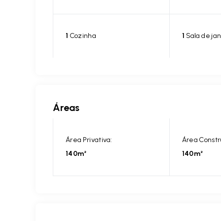
1
Cozinha
1
Sala de jan
Áreas
Área Privativa:
Área Constr
140m²
140m²