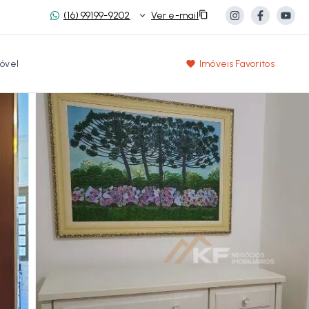
(16) 99199-9202
Ver e-mail
óvel
Imóveis Favoritos