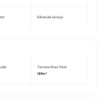
tar
1
Área de serviço
uída:
Terreno Área Total:
189m²