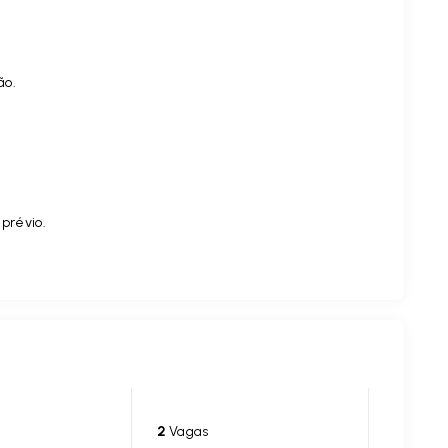
ão.
 prévio.
2
Vagas