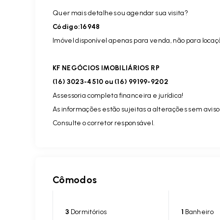
Quer mais detalhes ou agendar sua visita?
Código:16948
Imóvel disponível apenas para venda, não para locaç
KF NEGÓCIOS IMOBILIÁRIOS RP
(16) 3023-4510 ou (16) 99199-9202
Assessoria completa financeira e jurídica!
As informações estão sujeitas a alterações sem aviso
Consulte o corretor responsável.
Cômodos
3
Dormitórios
1
Banheiro