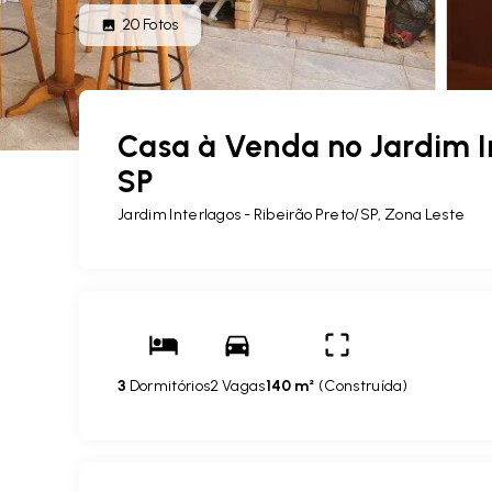
20
Fotos
Casa à Venda no Jardim In
SP
Jardim Interlagos - Ribeirão Preto/SP, Zona Leste
3
Dormitórios
2 Vagas
140 m²
(
Construída
)