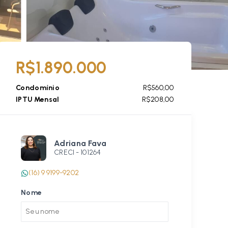
R$1.890.000
Condomínio
R$560,00
IPTU Mensal
R$208,00
Adriana Fava
CRECI -
101264
(16) 9 9199-9202
Nome