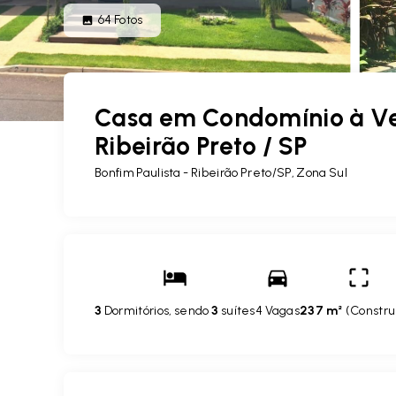
64
Fotos
Casa em Condomínio à Ve
Ribeirão Preto / SP
Bonfim Paulista - Ribeirão Preto/SP, Zona Sul
3
Dormitórios, sendo
3
suítes
4 Vagas
237 m²
(
Constru