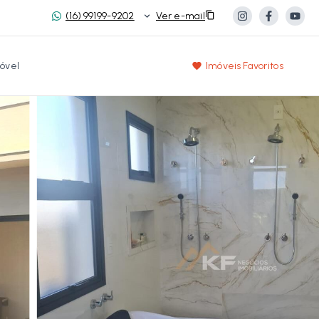
(16) 99199-9202
Ver e-mail
óvel
Imóveis Favoritos