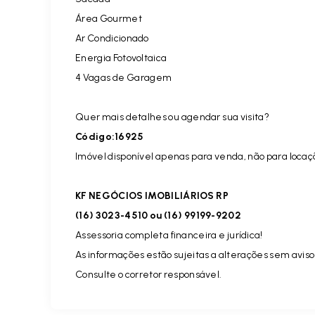
Área Gourmet
Ar Condicionado
Energia Fotovoltaica
4 Vagas de Garagem
Quer mais detalhes ou agendar sua visita?
Código:16925
Imóvel disponível apenas para venda, não para locaç
KF NEGÓCIOS IMOBILIÁRIOS RP
(16) 3023-4510 ou (16) 99199-9202
Assessoria completa financeira e jurídica!
As informações estão sujeitas a alterações sem aviso
Consulte o corretor responsável.