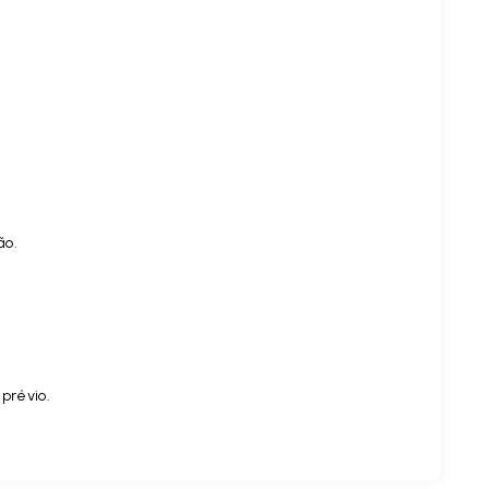
ão.
 prévio.