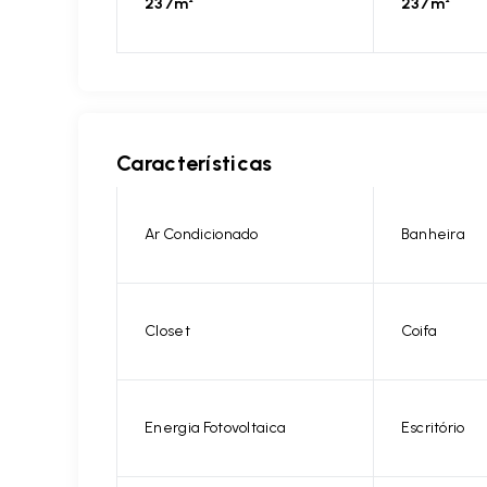
237m²
237m²
Características
Ar Condicionado
Banheira
Closet
Coifa
Energia Fotovoltaica
Escritório