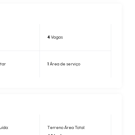
4
Vagas
tar
1
Área de serviço
uída:
Terreno Área Total: