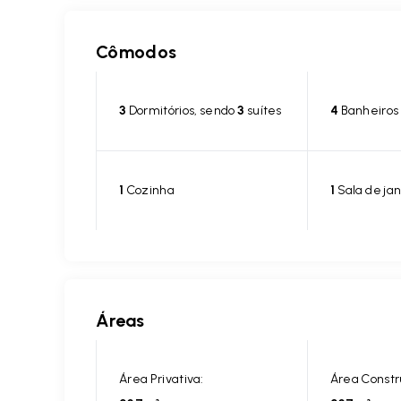
Cômodos
3
Dormitórios, sendo
3
suítes
4
Banheiros
1
Cozinha
1
Sala de jan
Áreas
Área Privativa:
Área Constr