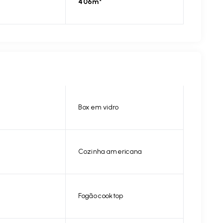
406m²
Box em vidro
Cozinha americana
Fogão cooktop