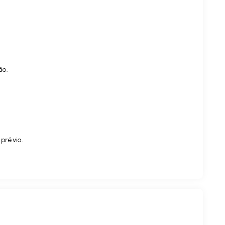
ão.
 prévio.