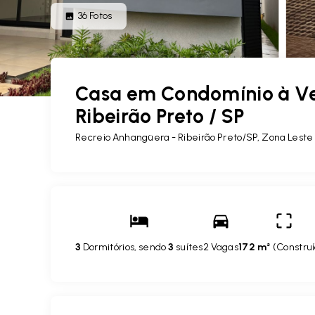
36
Fotos
Casa em Condomínio à Ve
Ribeirão Preto / SP
Recreio Anhangüera - Ribeirão Preto/SP, Zona Leste
3
Dormitórios, sendo
3
suítes
2 Vagas
172 m²
(
Constru