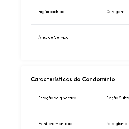
Fogão cooktop
Garagem
Área de Serviço
Características do Condomínio
Estação de ginastica
Fiação Subt
Monitoramento por
Paisagismo