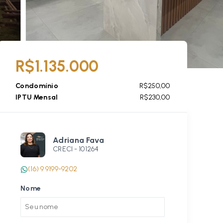
R$1.135.000
Condomínio
R$250,00
IPTU Mensal
R$230,00
Adriana Fava
CRECI -
101264
(16) 9 9199-9202
Nome