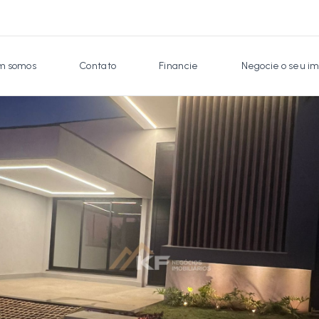
 somos
Contato
Financie
Negocie o seu im