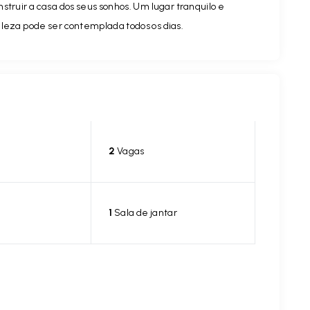
struir a casa dos seus sonhos. Um lugar tranquilo e
eleza pode ser contemplada todos os dias.
2
Vagas
1
Sala de jantar