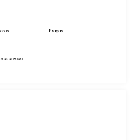
horas
Praças
 preservada