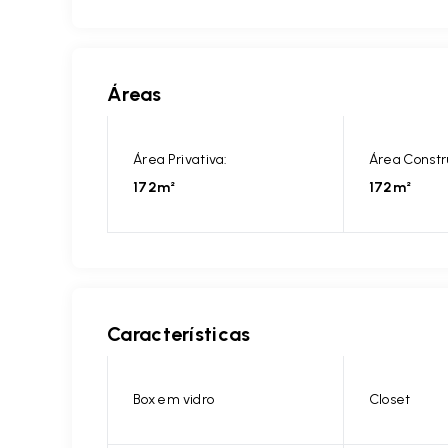
Áreas
Área Privativa:
Área Constr
172m²
172m²
Características
Box em vidro
Closet