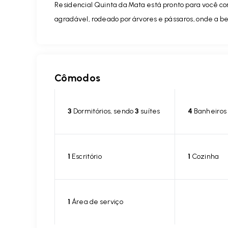
Residencial Quinta da Mata está pronto para você con
agradável, rodeado por árvores e pássaros, onde a b
Cômodos
3
Dormitórios, sendo
3
suítes
4
Banheiros
1
Escritório
1
Cozinha
1
Área de serviço