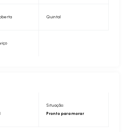
oberta
Quintal
viço
Situação:
l
Pronto para morar