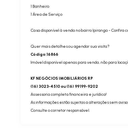
1 Banheiro
1 Área de Serviço
Casa disponível à venda no bairro Ipiranga - Confira c
Quer mais detalhes ou agendar sua visita?
Código:16866
Imóvel disponível apenas para venda, não para locaç
KF NEGÓCIOS IMOBILIÁRIOS RP
(16) 3023-4510 ou (16) 99199-9202
Assessoria completa financeira e jurídica!
As informações estão sujeitas a alterações sem aviso
Consulte o corretor responsável.