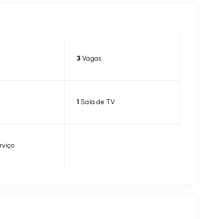
3
Vagas
1
Sala de TV
rviço