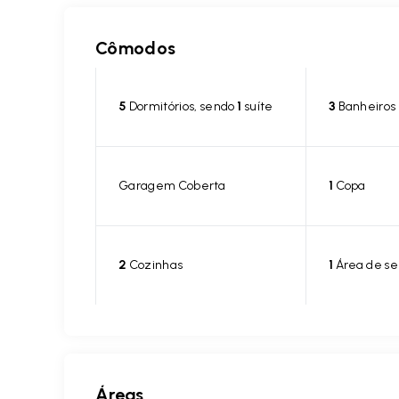
Cômodos
5
Dormitórios, sendo
1
suíte
3
Banheiros
Garagem Coberta
1
Copa
2
Cozinhas
1
Área de se
Áreas