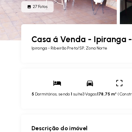
27
Fotos
Casa á Venda - Ipiranga - 
Ipiranga - Ribeirão Preto/SP, Zona Norte
5
Dormitórios, sendo
1
suíte
3 Vagas
178,75 m²
(
Constr
Descrição do imóvel