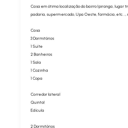
Casa em ótima localização do bairro Ipiranga, lugar tr
padaria, supermercado, Upa Oeste, farmácia, etc...,
Casa
3 Dormitórios
1 Suíte
2 Banheiros
1 Sala
1 Cozinha
1 Copa
Corredor lateral
Quintal
Edícula
2 Dormitórios