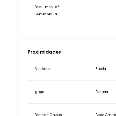
Possui mobília?:
Sem mobília
Proximidades
Academia
Escola
Igreja
Padaria
Ponto de Ônibus
Posto Gasoli