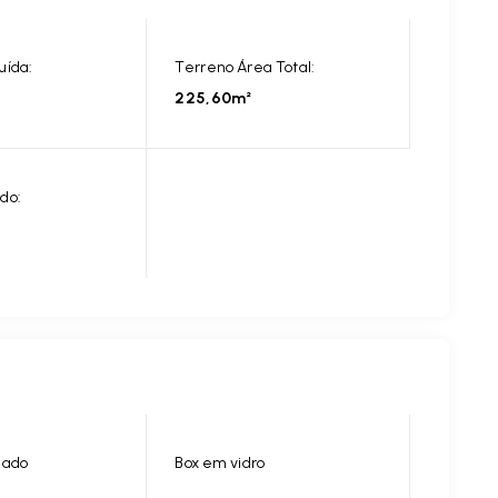
uída:
Terreno Área Total:
225,60m²
do:
nado
Box em vidro