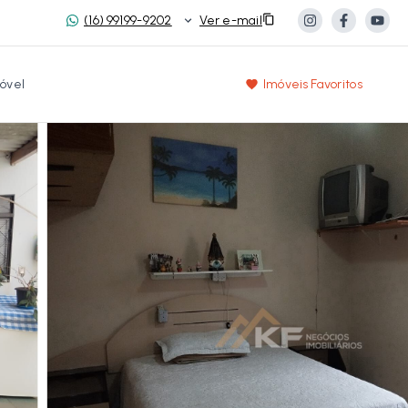
(16) 99199-9202
Ver e-mail
óvel
Imóveis Favoritos