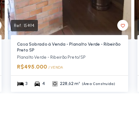
Ref.:
15494
Casa Sobrado á Venda - Planalto Verde - Ribeirão
Preto SP
Planalto Verde - Ribeirão Preto/SP
R$495.000
/ 
VENDA
3
4
228,62 m²
(
Área Construída
)