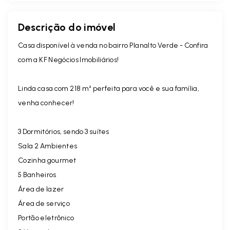
Descrição do imóvel
Casa disponível à venda no bairro Planalto Verde - Confira
com a KF Negócios Imobiliários!
Linda casa com 218 m² perfeita para você e sua família,
venha conhecer!
3 Dormitórios, sendo 3 suítes
Sala 2 Ambientes
Cozinha gourmet
5 Banheiros
Área de lazer
Área de serviço
Portão eletrônico