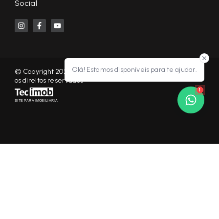
Social
Olá! Estamos disponíveis para te ajudar.
© Copyright 2026 - KF NEGÓCIOS IMOBILIÁRIOS RP - Todos
os direitos reservados
1
SITE PARA IMOBILIARIA
Início
Histórico
Favoritos