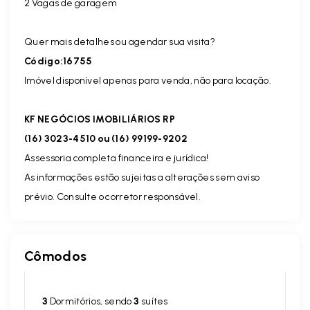
2 Vagas de garagem
Quer mais detalhes ou agendar sua visita?
Código:16755
Imóvel disponível apenas para venda, não para locação.
KF NEGÓCIOS IMOBILIÁRIOS RP
(16) 3023-4510 ou (16) 99199-9202
Assessoria completa financeira e jurídica!
As informações estão sujeitas a alterações sem aviso
prévio. Consulte o corretor responsável.
Cômodos
3
Dormitórios, sendo
3
suítes