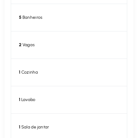
5
Banheiros
2
Vagas
1
Cozinha
1
Lavabo
1
Sala de jantar