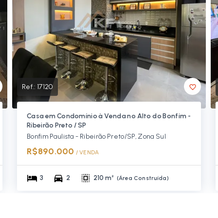
Ref.:
17120
Casa em Condomínio à Venda no Alto do Bonfim -
Ribeirão Preto / SP
Bonfim Paulista - Ribeirão Preto/SP, Zona Sul
R$890.000
/ 
VENDA
3
2
210 m²
(
Área Construída
)