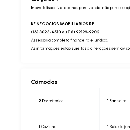
Imóvel disponível apenas para venda, não para locaç
KF NEGÓCIOS IMOBILIÁRIOS RP
(16) 3023-4510 ou (16) 99199-9202
Assessoria completa financeira e jurídica!
As informações estão sujeitas a alterações sem aviso 
Cômodos
2
Dormitórios
1
Banheiro
1
Cozinha
1
Sala de jan