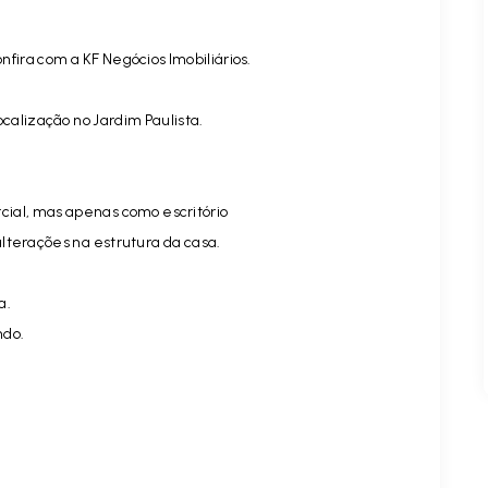
nfira com a KF Negócios Imobiliários.
calização no Jardim Paulista.
ial, mas apenas como escritório
lterações na estrutura da casa.
a.
ndo.