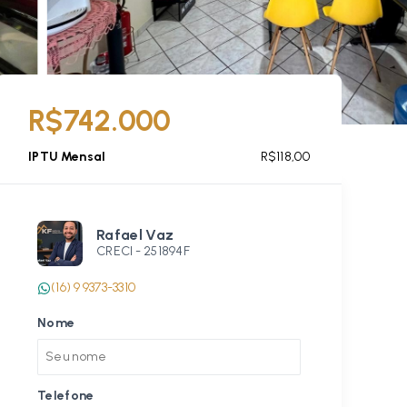
R$742.000
IPTU Mensal
R$118,00
Rafael Vaz
CRECI -
251894F
(16) 9 9373-3310
Nome
Telefone