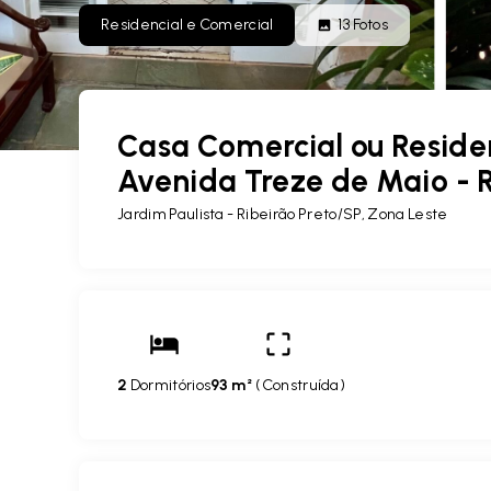
Residencial e Comercial
13
Fotos
Casa Comercial ou Residen
Avenida Treze de Maio - R
Jardim Paulista - Ribeirão Preto/SP, Zona Leste
2
Dormitórios
93 m²
(
Construída
)