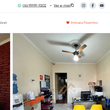
(16) 99199-9202
Ver e-mail
óvel
Imóveis Favoritos