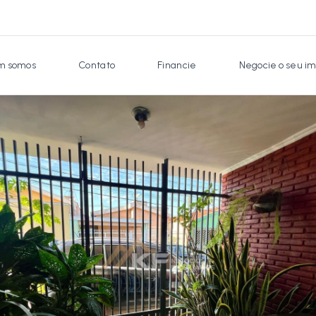
 somos
Contato
Financie
Negocie o seu im