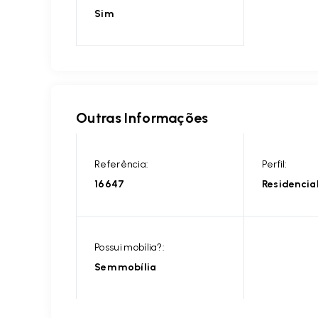
Sim
Outras Informações
Referência:
Perfil:
16647
Residencia
Possui mobília?:
Sem mobília