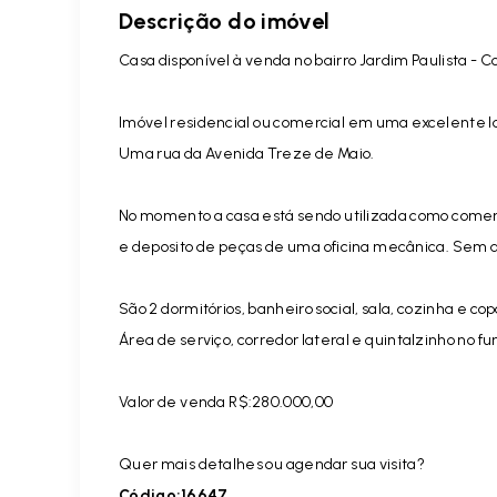
Descrição do imóvel
Casa disponível à venda no bairro Jardim Paulista - Co
Imóvel residencial ou comercial em uma excelente lo
Uma rua da Avenida Treze de Maio.
No momento a casa está sendo utilizada como comerc
e deposito de peças de uma oficina mecânica. Sem a
São 2 dormitórios, banheiro social, sala, cozinha e cop
Área de serviço, corredor lateral e quintalzinho no fu
Valor de venda R$:280.000,00
Quer mais detalhes ou agendar sua visita?
Código:16647