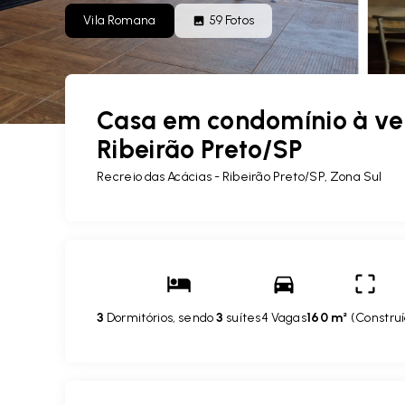
Vila Romana
59
Fotos
Casa em condomínio à ven
Ribeirão Preto/SP
Recreio das Acácias - Ribeirão Preto/SP, Zona Sul
3
Dormitórios, sendo
3
suítes
4 Vagas
160 m²
(
Constru