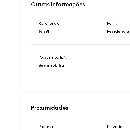
Outras Informações
Referência:
Perfil:
16581
Residencia
Possui mobília?:
Sem mobília
Proximidades
Padaria
Pizzaria