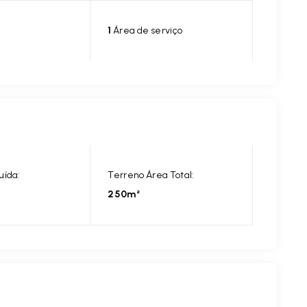
1
Área de serviço
uída:
Terreno Área Total:
250m²