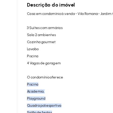
Descrição do imóvel
Casa em condomínio à venda - Vila Romana- Jardim Cy
3 Suítes com armários
Sala 2 ambientes
Cozinha gourmet
Lavabo
Piscina
4 Vagas de garagem
O condomínio oferece
Piscina
Academia,
Playground
Quadra poliesportiva
Salão de festas