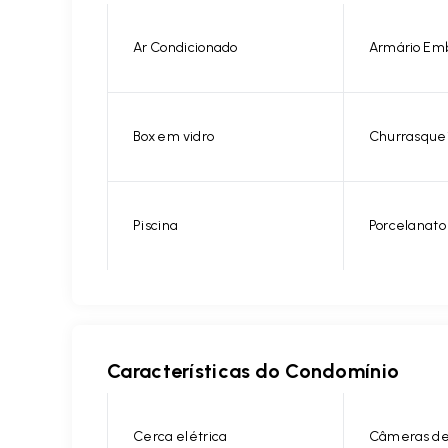
Ar Condicionado
Armário Em
Box em vidro
Churrasque
Piscina
Porcelanato
Características do Condomínio
Cerca elétrica
Câmeras de