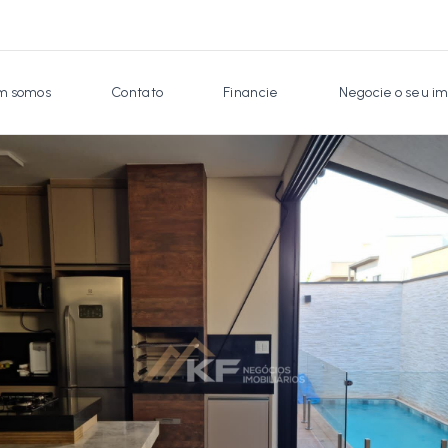
 somos
Contato
Financie
Negocie o seu im