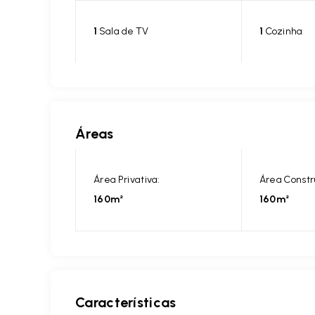
1
Sala de TV
1
Cozinha
Áreas
Área Privativa:
Área Constr
160m²
160m²
Características