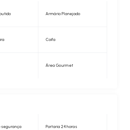
butido
Armário Planejado
ira
Coifa
Área Gourmet
 segurança
Portaria 24 horas