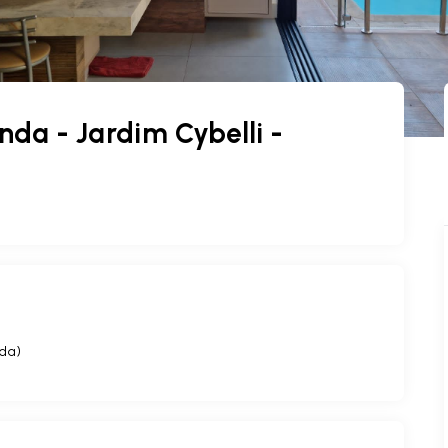
da - Jardim Cybelli -
ída
)