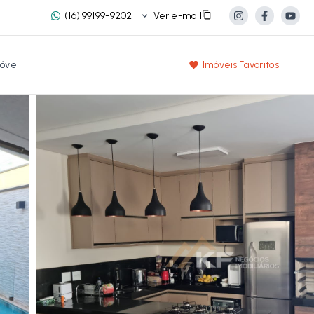
(16) 99199-9202
Ver e-mail
óvel
Imóveis Favoritos