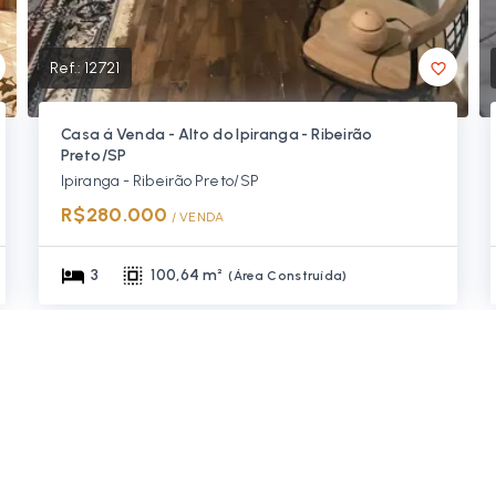
Ref.:
12721
Casa á Venda - Alto do Ipiranga - Ribeirão
Preto/SP
Ipiranga - Ribeirão Preto/SP
R$280.000
/ 
VENDA
3
100,64 m²
(
Área Construída
)