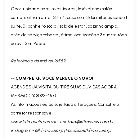
Oportunidade para investidores , Imóvel com salão
comercial na frente , 38 m² , casa com 3 dormitórios sendo 1
suíte, 01 banheiro social, sala de estar , cozinha ampla,
aréa de serviço coberta , ótima localização a 3 quarteirões
da av: Dom Pedro.
Referência do imóvel:16562
--
COMPRE KF, VOCÊ MERECE O NOVO!
AGENDE SUA VISITA OU TIRE SUAS DÚVIDAS AGORA
MESMO (16) 3023-4510
As informações estão sujeitas a alterações. Consulte o
corretor responsável.
www.kfimoveis.com.br -
contato@kfimoveis.com.br
Instagram - @kfimoveis.rp | Facebook/kfimoveis.rp