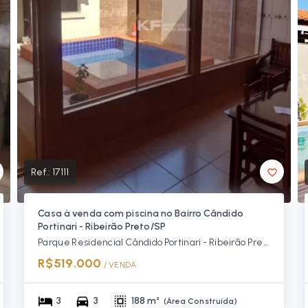
Ref.:
17111
Casa à venda com piscina no Bairro Cândido
Portinari - Ribeirão Preto/SP
Parque Residencial Cândido Portinari - Ribeirão Preto/SP, Zona Leste
R$519.000
/ 
VENDA
3
3
188 m²
(
Área Construída
)