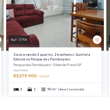
Ref.:
17794
Casa à venda 2 quartos, 2 banheiros, Quintal e
Edícula no Parque dos Flamboyans
Parque dos Flamboyans - Ribeirão Preto/SP
R$299.000
R$279.900
/ 
VENDA
2
2
90 m²
(
Área Construída
)