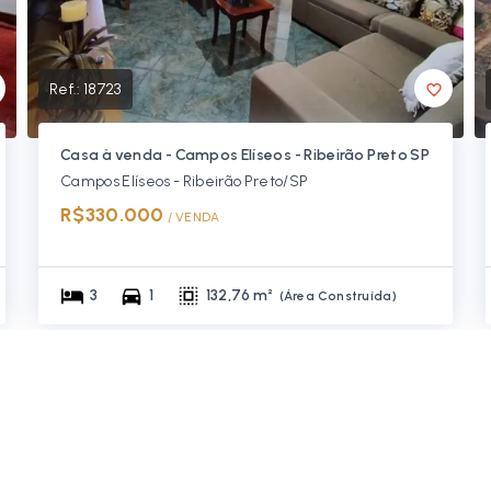
Ref.:
18723
Casa à venda - Campos Elíseos - Ribeirão Preto SP
Campos Elíseos - Ribeirão Preto/SP
R$330.000
/ 
VENDA
3
1
132,76 m²
(
Área Construída
)