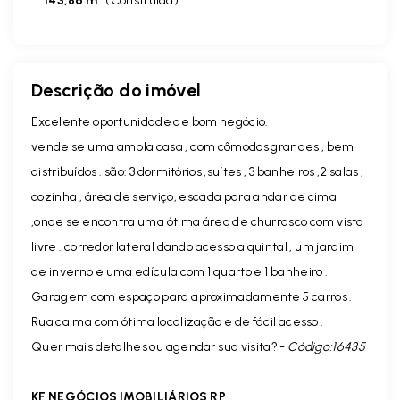
143,86 m²
(
Construída
)
Descrição do imóvel
Excelente oportunidade de bom negócio.
vende se uma ampla casa , com cômodos grandes , bem
distribuídos . são: 3 dormitórios ,suítes , 3 banheiros ,2 salas ,
cozinha , área de serviço, escada para andar de cima
,onde se encontra uma ótima área de churrasco com vista
livre . corredor lateral dando acesso a quintal , um jardim
de inverno e uma edícula com 1 quarto e 1 banheiro .
Garagem com espaço para aproximadamente 5 carros .
Rua calma com ótima localização e de fácil acesso .
Quer mais detalhes ou agendar sua visita? -
Código:16435
KF NEGÓCIOS IMOBILIÁRIOS RP