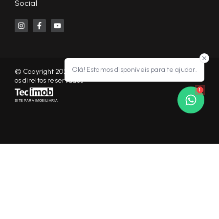
Social
Olá! Estamos disponíveis para te ajudar.
© Copyright 2026 - KF NEGÓCIOS IMOBILIÁRIOS RP - Todos
os direitos reservados
1
SITE PARA IMOBILIARIA
Início
Histórico
Favoritos