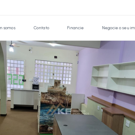
 somos
Contato
Financie
Negocie o seu im