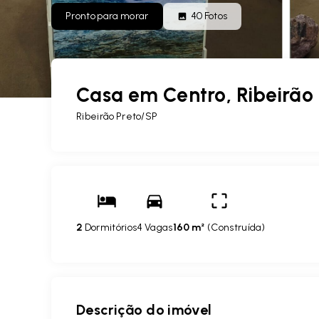
Pronto para morar
40
Fotos
Casa em Centro, Ribeirão
Ribeirão Preto/SP
2
Dormitórios
4 Vagas
160 m²
(
Construída
)
Descrição do imóvel