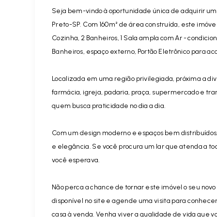
Seja bem-vindo à oportunidade única de adquirir uma
Preto-SP. Com 160m² de área construída, este imóvel 
Cozinha, 2 Banheiros, 1 Sala ampla com Ar - condicio
Banheiros, espaço externo, Portão Eletrônico para a
Localizada em uma região privilegiada, próxima a div
farmácia, igreja, padaria, praça, supermercado e tran
quem busca praticidade no dia a dia.
Com um design moderno e espaços bem distribuídos, e
e elegância. Se você procura um lar que atenda a to
você esperava.
Não perca a chance de tornar este imóvel o seu novo 
disponível no site e agende uma visita para conhec
casa à venda. Venha viver a qualidade de vida que v