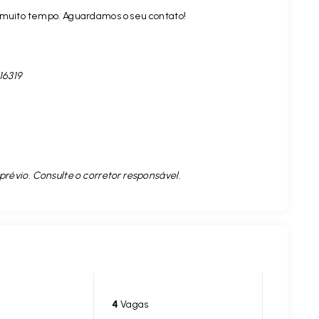
r muito tempo. Aguardamos o seu contato!
16319
prévio. Consulte o corretor responsável.
4
Vagas