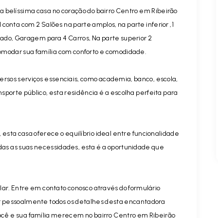
 belíssima casa no coração do bairro Centro em Ribeirão
conta com 2 Salões na parte amplos, na parte inferior ,1
nado, Garagem para 4 Carros, Na parte superior 2
comodar sua família com conforto e comodidade.
ersos serviços essenciais, como academia, banco, escola,
sporte público, esta residência é a escolha perfeita para
sta casa oferece o equilíbrio ideal entre funcionalidade
das as suas necessidades, esta é a oportunidade que
lar. Entre em contato conosco através do formulário
er pessoalmente todos os detalhes desta encantadora
ocê e sua família merecem no bairro Centro em Ribeirão