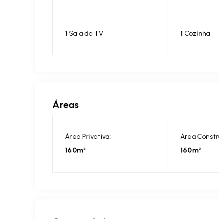
1
Sala de TV
1
Cozinha
Áreas
Área Privativa:
Área Constr
160m²
160m²