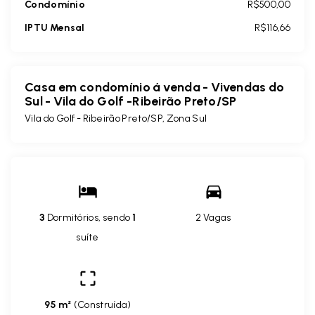
Condomínio
R$500,00
IPTU Mensal
R$116,66
Casa em condomínio á venda - Vivendas do
Sul - Vila do Golf -Ribeirão Preto/SP
Vila do Golf - Ribeirão Preto/SP, Zona Sul
3
Dormitórios, sendo
1
2 Vagas
suíte
95 m²
(
Construída
)