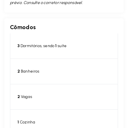
prévio. Consulte o corretor responsável.
Cômodos
3
Dormitórios, sendo
1
suíte
2
Banheiros
2
Vagas
1
Cozinha