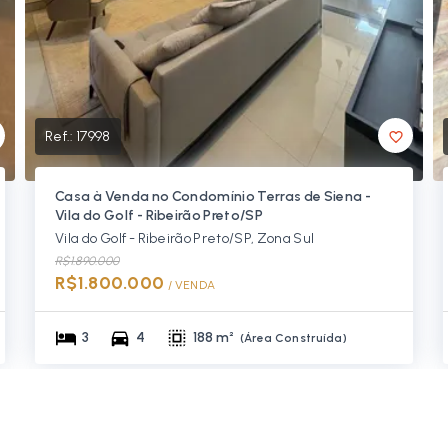
Ref.:
17998
Casa à Venda no Condomínio Terras de Siena -
Vila do Golf - Ribeirão Preto/SP
Vila do Golf - Ribeirão Preto/SP, Zona Sul
R$1.890.000
R$1.800.000
/ 
VENDA
3
4
188 m²
(
Área Construída
)