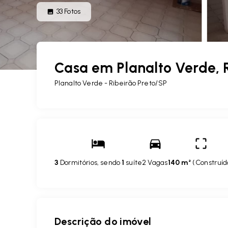
33
Fotos
Casa em Planalto Verde, 
Planalto Verde - Ribeirão Preto/SP
3
Dormitórios, sendo
1
suíte
2 Vagas
140 m²
(
Construíd
Descrição do imóvel