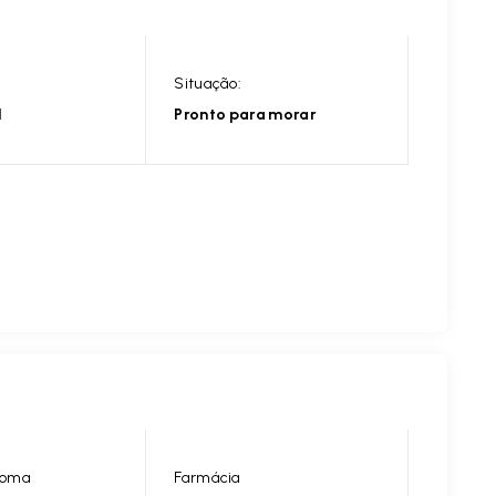
Situação:
l
Pronto para morar
dioma
Farmácia