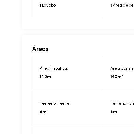
1
Lavabo
1
Área de se
Áreas
Área Privativa:
Área Constr
140m²
140m²
Terreno Frente:
Terreno Fun
6m
6m