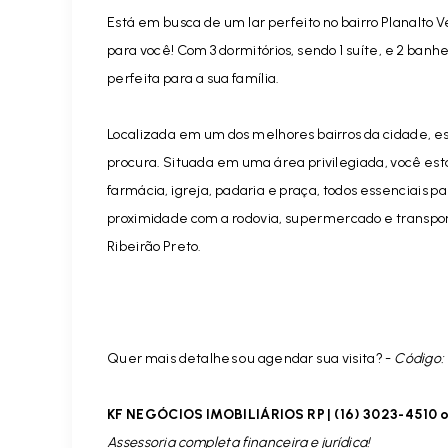
Está em busca de um lar perfeito no bairro Planalto
para você! Com 3 dormitórios, sendo 1 suíte, e 2 ban
perfeita para a sua família.
Localizada em um dos melhores bairros da cidade, es
procura. Situada em uma área privilegiada, você es
farmácia, igreja, padaria e praça, todos essenciais pa
proximidade com a rodovia, supermercado e transport
Ribeirão Preto.
Quer mais detalhes ou agendar sua visita? -
Código: 
KF NEGÓCIOS IMOBILIÁRIOS RP | (16) 3023-4510 o
Assessoria completa financeira e jurídica!