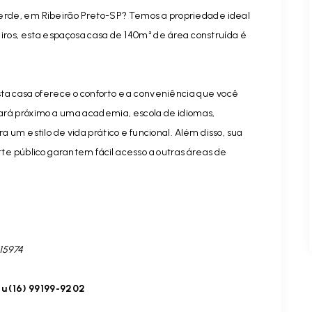
 Verde, em Ribeirão Preto-SP? Temos a propriedade ideal
heiros, esta espaçosa casa de 140m² de área construída é
ta casa oferece o conforto e a conveniência que você
tará próximo a uma academia, escola de idiomas,
ra um estilo de vida prático e funcional. Além disso, sua
e público garantem fácil acesso a outras áreas de
15974
u (16) 99199-9202