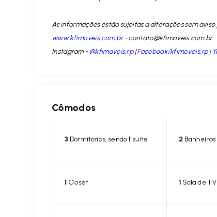
As informações estão sujeitas a alterações sem aviso 
www.kfimoveis.com.br
-
contato@kfimoveis.com.br
Instagram -
@kfimoveis.rp
|
Facebook/kfimoveis.rp
|
Y
Cômodos
3
Dormitórios, sendo
1
suíte
2
Banheiros
1
Closet
1
Sala de TV