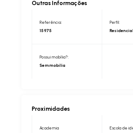
Outras Informações
Referência:
Perfil:
15975
Residencia
Possui mobília?:
Sem mobília
Proximidades
Academia
Escola de i