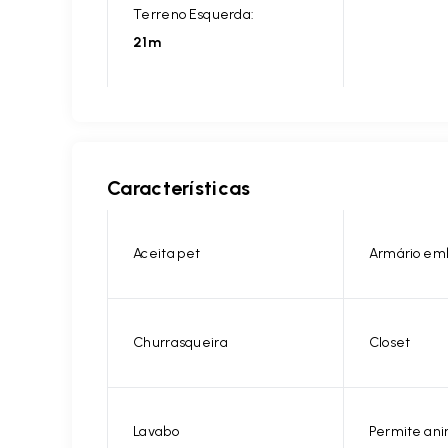
Terreno Esquerda:
21m
Características
Aceita pet
Armário em
Churrasqueira
Closet
Lavabo
Permite ani