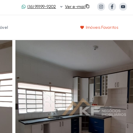
(16) 99199-9202
Ver e-mail
óvel
Imóveis Favoritos