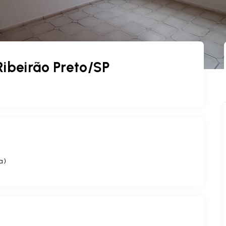
Ribeirão Preto/SP
a
)