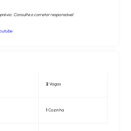
prévio. Consulte o corretor responsável.
outube
2
Vagas
1
Cozinha