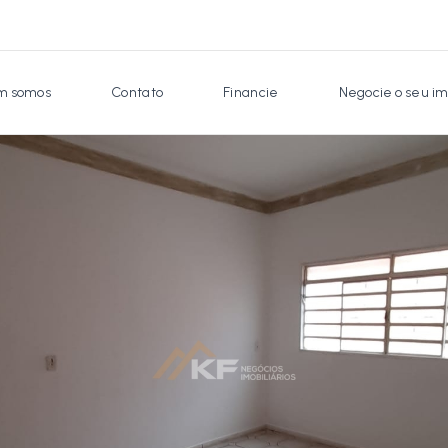
 somos
Contato
Financie
Negocie o seu im