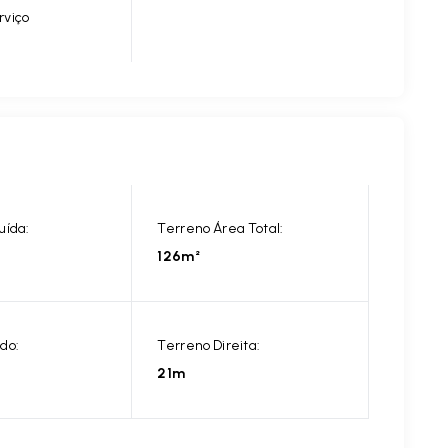
rviço
uída:
Terreno Área Total:
126m²
do:
Terreno Direita:
21m