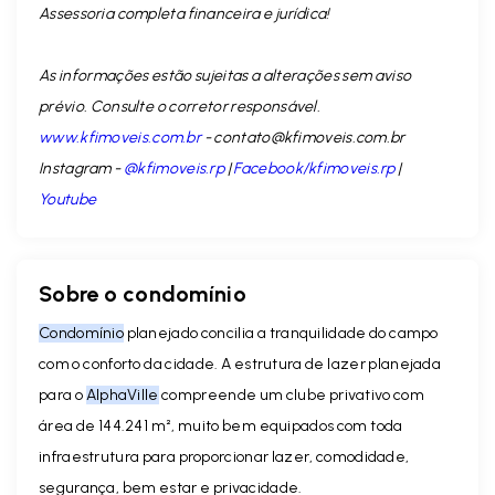
Assessoria completa financeira e jurídica!
As informações estão sujeitas a alterações sem aviso
prévio. Consulte o corretor responsável.
www.kfimoveis.com.br
-
contato@kfimoveis.com.br
Instagram -
@kfimoveis.rp
|
Facebook/kfimoveis.rp
|
Youtube
Sobre o condomínio
Condomínio
planejado concilia a tranquilidade do campo
com o conforto da cidade. A estrutura de lazer planejada
para o
AlphaVille
compreende um clube privativo com
área de 144.241 m², muito bem equipados com toda
infraestrutura para proporcionar lazer, comodidade,
segurança, bem estar e privacidade.