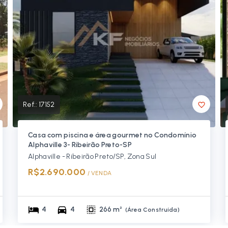
Ref.:
17152
Casa com piscina e área gourmet no Condomínio
Alphaville 3- Ribeirão Preto-SP
Alphaville - Ribeirão Preto/SP, Zona Sul
R$2.690.000
/ 
VENDA
4
4
266 m²
(
Área Construída
)