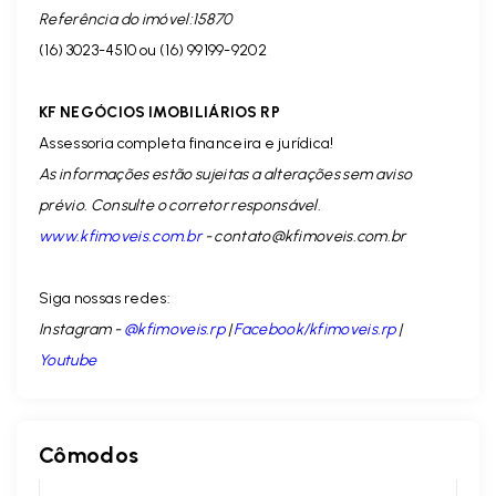
Referência do imóvel:15870
(16) 3023-4510 ou (16) 99199-9202
KF NEGÓCIOS IMOBILIÁRIOS RP
Assessoria completa financeira e jurídica!
As informações estão sujeitas a alterações sem aviso
prévio. Consulte o corretor responsável.
www.kfimoveis.com.br
-
contato@kfimoveis.com.br
Siga nossas redes:
Instagram -
@kfimoveis.rp
|
Facebook/kfimoveis.rp
|
Youtube
Cômodos