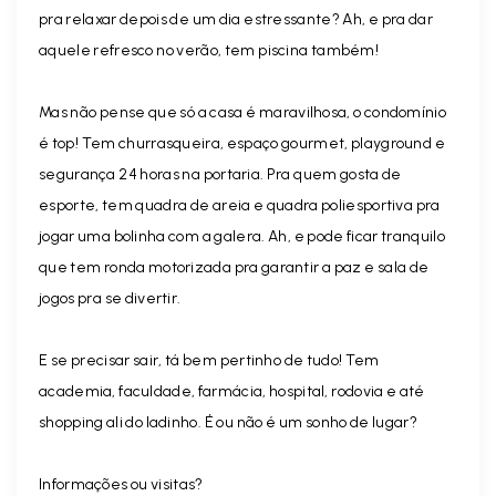
pra relaxar depois de um dia estressante? Ah, e pra dar
aquele refresco no verão, tem piscina também!
Mas não pense que só a casa é maravilhosa, o condomínio
é top! Tem churrasqueira, espaço gourmet, playground e
segurança 24 horas na portaria. Pra quem gosta de
esporte, tem quadra de areia e quadra poliesportiva pra
jogar uma bolinha com a galera. Ah, e pode ficar tranquilo
que tem ronda motorizada pra garantir a paz e sala de
jogos pra se divertir.
E se precisar sair, tá bem pertinho de tudo! Tem
academia, faculdade, farmácia, hospital, rodovia e até
shopping ali do ladinho. É ou não é um sonho de lugar?
Informações ou visitas?