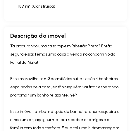
157 m²
(
Construída
)
Descrição do imóvel
Tá procurando uma casa top em Ribeirão Preto? Então
segura essa: temos uma casa à venda no condomínio do
Portal da Mata!
Essa maravilha tem 3 dormitórios suítes e são 4 banheiros
espalhados pela casa, então ninguém vai ficar esperando
pra tomar um banho relaxante, né?
Esse imóvel também dispõe de banheira, churrasqueira e
ainda um espaço gourmet pra receber os amigos e a
família com todo o conforto. E que tal uma hidromassagem