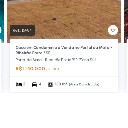
Ref.:
16984
Casa em Condomínio à Venda no Portal da Mata -
Ribeirão Preto / SP
Portal da Mata - Ribeirão Preto/SP, Zona Sul
R$1.140.000
/ 
VENDA
3
4
150 m²
(
Área Construída
)