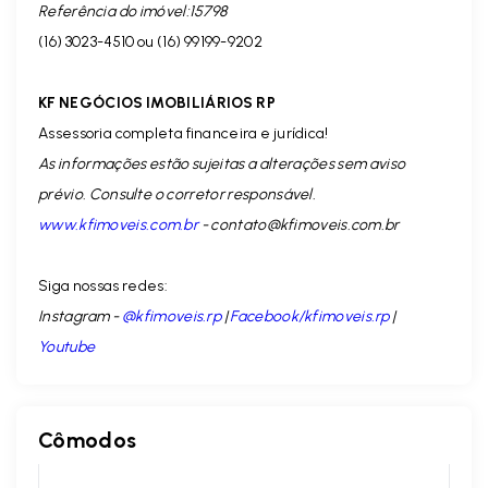
Referência do imóvel:15798
(16) 3023-4510 ou (16) 99199-9202
KF NEGÓCIOS IMOBILIÁRIOS RP
Assessoria completa financeira e jurídica!
As informações estão sujeitas a alterações sem aviso
prévio. Consulte o corretor responsável.
www.kfimoveis.com.br
-
contato@kfimoveis.com.br
Siga nossas redes:
Instagram -
@kfimoveis.rp
|
Facebook/kfimoveis.rp
|
Youtube
Cômodos