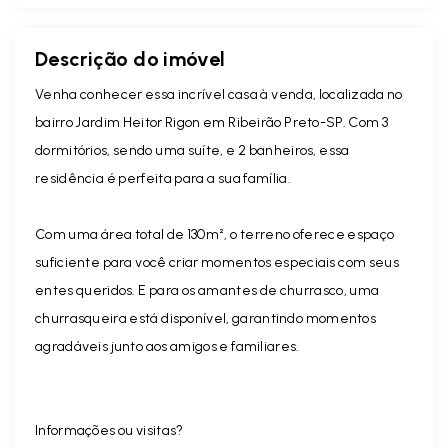
Descrição do imóvel
Venha conhecer essa incrível casa à venda, localizada no
bairro Jardim Heitor Rigon em Ribeirão Preto-SP. Com 3
dormitórios, sendo uma suíte, e 2 banheiros, essa
residência é perfeita para a sua família.
Com uma área total de 130m², o terreno oferece espaço
suficiente para você criar momentos especiais com seus
entes queridos. E para os amantes de churrasco, uma
churrasqueira está disponível, garantindo momentos
agradáveis junto aos amigos e familiares.
Informações ou visitas?