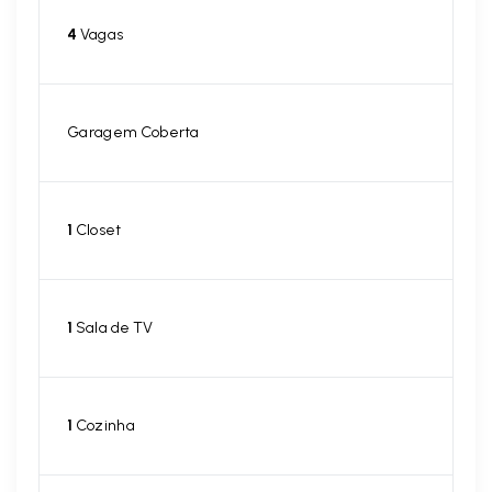
4
Vagas
Garagem Coberta
1
Closet
1
Sala de TV
1
Cozinha