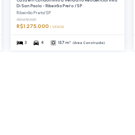
Casa em Condomínio à Venda no Residencial Villa
Di San Paolo - Ribeirão Preto / SP
Ribeirão Preto/SP
R$1.372.000
R$1.275.000
/ 
VENDA
3
4
157 m²
(
Área Construída
)