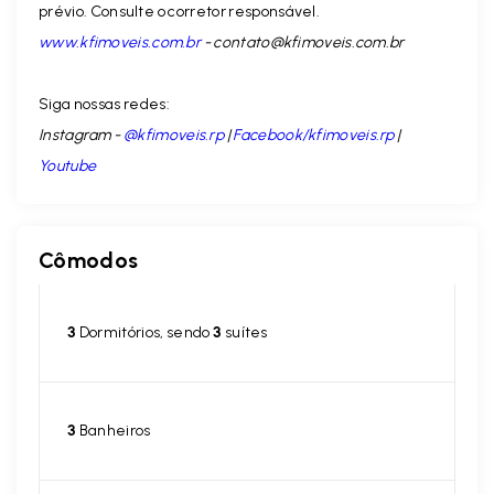
prévio. Consulte o corretor responsável.
www.kfimoveis.com.br
-
contato@kfimoveis.com.br
Siga nossas redes:
Instagram -
@kfimoveis.rp
|
Facebook/kfimoveis.rp
|
Youtube
Cômodos
3
Dormitórios, sendo
3
suítes
3
Banheiros