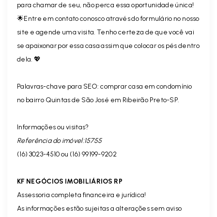
para chamar de seu, não perca essa oportunidade única!
🌟Entre em contato conosco através do formulário no nosso
site e agende uma visita. Tenho certeza de que você vai
se apaixonar por essa casa assim que colocar os pés dentro
dela. 💖
Palavras-chave para SEO: comprar casa em condomínio
no bairro Quintas de São José em Ribeirão Preto-SP.
Informações ou visitas?
Referência do imóvel:15755
(16) 3023-4510 ou (16) 99199-9202
KF NEGÓCIOS IMOBILIÁRIOS RP
Assessoria completa financeira e jurídica!
As informações estão sujeitas a alterações sem aviso