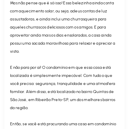
Mas não pense que é só isso! Essa belezinha ainda conta
com aquecimento solar, ou seja, adeus contas de luz
assustadoras, e ainda inclui uma churrasqueira para
aqueles churrascos deliciosos com os amigos. E para
aproveitar ainda mais os dias ensolarados, a casa ainda
possui uma sacada maravilhosa para relaxar e apreciar a
vista.
E não para por aí! O condomínio em que essa casa está
localizada é simplesmente impecável. Com tudo o que
você precisa: segurança, tranquilidade e uma atmosfera
familiar. Além disso, está localizado no bairro Quintas de
São José, em Ribeirão Preto-SP, um dos melhores bairros
da região.
Então, se você está procurando uma casa em condomínio