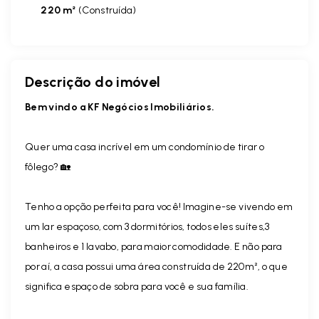
220 m²
(
Construída
)
Descrição do imóvel
Bem vindo a KF Negócios Imobiliários.
Quer uma casa incrível em um condomínio de tirar o
fôlego? 🏡
Tenho a opção perfeita para você! Imagine-se vivendo em
um lar espaçoso, com 3 dormitórios, todos eles suítes,3
banheiros e 1 lavabo, para maior comodidade. E não para
por aí, a casa possui uma área construída de 220m², o que
significa espaço de sobra para você e sua família.