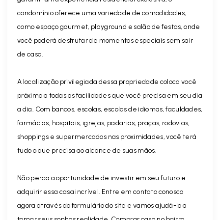
condomínio oferece uma variedade de comodidades,
como espaço gourmet, playground e salão de festas, onde
você poderá desfrutar de momentos especiais sem sair
de casa.
A localização privilegiada dessa propriedade coloca você
próximo a todas as facilidades que você precisa em seu dia
a dia. Com bancos, escolas, escolas de idiomas, faculdades,
farmácias, hospitais, igrejas, padarias, praças, rodovias,
shoppings e supermercados nas proximidades, você terá
tudo o que precisa ao alcance de suas mãos.
Não perca a oportunidade de investir em seu futuro e
adquirir essa casa incrível. Entre em contato conosco
agora através do formulário do site e vamos ajudá-lo a
tornar seus sonhos realidade. Comprar casa no bairro