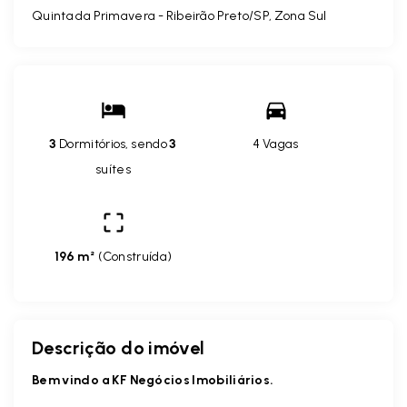
Quinta da Primavera - Ribeirão Preto/SP, Zona Sul
3
Dormitórios, sendo
3
4 Vagas
suítes
196 m²
(
Construída
)
Descrição do imóvel
Bem vindo a KF Negócios Imobiliários.