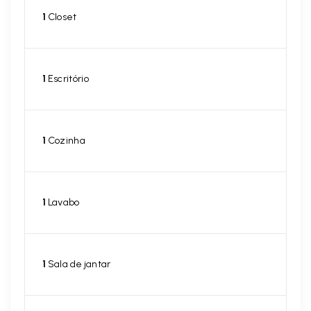
1
Closet
1
Escritório
1
Cozinha
1
Lavabo
1
Sala de jantar