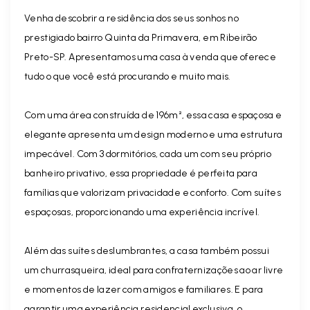
Venha descobrir a residência dos seus sonhos no
prestigiado bairro Quinta da Primavera, em Ribeirão
Preto-SP. Apresentamos uma casa à venda que oferece
tudo o que você está procurando e muito mais.
Com uma área construída de 196m², essa casa espaçosa e
elegante apresenta um design moderno e uma estrutura
impecável. Com 3 dormitórios, cada um com seu próprio
banheiro privativo, essa propriedade é perfeita para
famílias que valorizam privacidade e conforto. Com suítes
espaçosas, proporcionando uma experiência incrível.
Além das suítes deslumbrantes, a casa também possui
um churrasqueira, ideal para confraternizações ao ar livre
e momentos de lazer com amigos e familiares. E para
garantir uma experiência residencial exclusiva, o