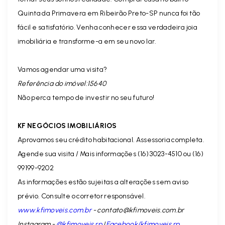
Quinta da Primavera em Ribeirão Preto-SP nunca foi tão
fácil e satisfatório. Venha conhecer essa verdadeira joia
imobiliária e transforme-a em seu novo lar.
Vamos agendar uma visita?
Referência do imóvel:15640
Não perca tempo de investir no seu futuro!
KF NEGÓCIOS IMOBILIÁRIOS
Aprovamos seu crédito habitacional. Assessoria completa.
Agende sua visita / Mais informações (16) 3023-4510 ou (16)
99199-9202
As informações estão sujeitas a alterações sem aviso
prévio. Consulte o corretor responsável.
www.kfimoveis.com.br
-
contato@kfimoveis.com.br
Instagram -
@kfimoveis.rp
|
Facebook/kfimoveis.rp