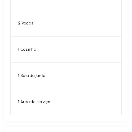
2
Vagas
1
Cozinha
1
Sala de jantar
1
Área de serviço