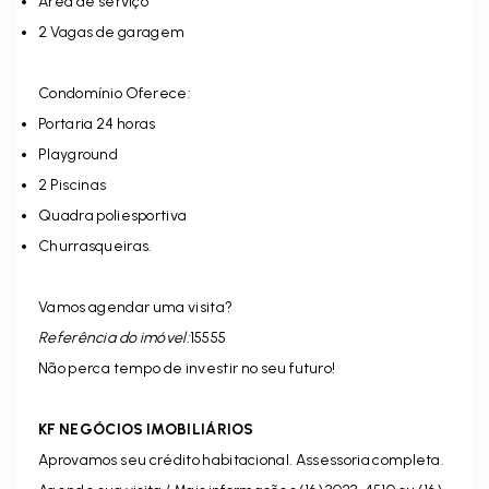
Área de serviço
2 Vagas de garagem
Condomínio Oferece:
Portaria 24 horas
Playground
2 Piscinas
Quadra poliesportiva
Churrasqueiras.
Vamos agendar uma visita?
Referência do imóvel:
15555
Não perca tempo de investir no seu futuro!
KF NEGÓCIOS IMOBILIÁRIOS
Aprovamos seu crédito habitacional. Assessoria completa.