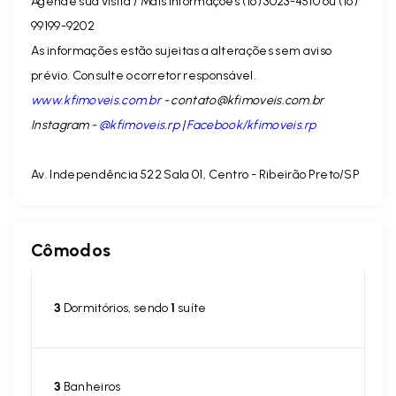
Agende sua visita / Mais informações (16) 3023-4510 ou (16)
99199-9202
As informações estão sujeitas a alterações sem aviso
prévio. Consulte o corretor responsável.
www.kfimoveis.com.br
-
contato@kfimoveis.com.br
Instagram -
@kfimoveis.rp
|
Facebook/kfimoveis.rp
Av. Independência 522 Sala 01, Centro - Ribeirão Preto/SP
Cômodos
3
Dormitórios, sendo
1
suíte
3
Banheiros