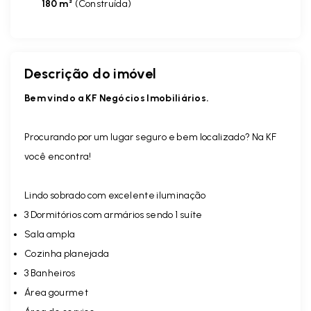
180 m²
(
Construída
)
Descrição do imóvel
Bem vindo a KF Negócios Imobiliários.
Procurando por um lugar seguro e bem localizado? Na KF
você encontra!
Lindo sobrado com excelente iluminação
3 Dormitórios com armários sendo 1 suíte
Sala ampla
Cozinha planejada
3 Banheiros
Área gourmet