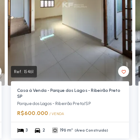
Ref.:
15461
Casa á Venda - Parque dos Lagos - Ribeirão Preto
SP
Parque dos Lagos - Ribeirão Preto/SP
R$600.000
/ 
VENDA
3
2
196 m²
(
Área Construída
)