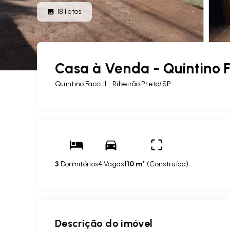
18
Fotos
Casa à Venda - Quintino Fa
Quintino Facci II - Ribeirão Preto/SP
3
Dormitórios
4 Vagas
110 m²
(
Construída
)
Descrição do imóvel