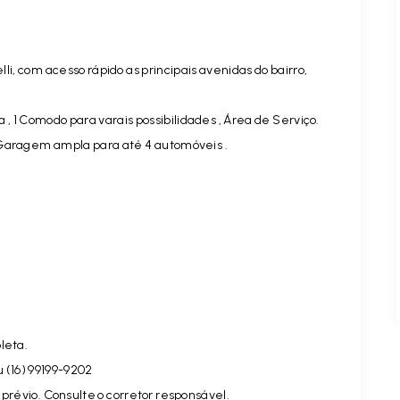
lli, com acesso rápido as principais avenidas do bairro,
ha , 1 Comodo para varais possibilidades , Área de Serviço.
 Garagem ampla para até 4 automóveis .
leta.
u (16) 99199-9202
prévio. Consulte o corretor responsável.