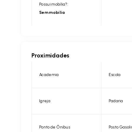
Possui mobília?:
Sem mobília
Proximidades
Academia
Escola
Igreja
Padaria
Ponto de Ônibus
Posto Gasoli