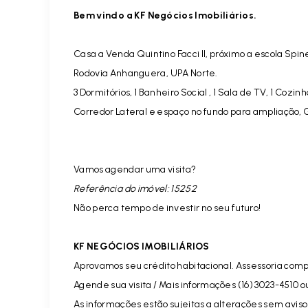
Bem vindo a KF Negócios Imobiliários.
Casa a Venda Quintino Facci II, próximo a escola Spine
Rodovia Anhanguera, UPA Norte.
3 Dormitórios, 1 Banheiro Social , 1 Sala de TV, 1 Cozin
Corredor Lateral e espaço no fundo para ampliação,
Vamos agendar uma visita?
Referência do imóvel: 15252
Não perca tempo de investir no seu futuro!
KF NEGÓCIOS IMOBILIÁRIOS
Aprovamos seu crédito habitacional. Assessoria comp
Agende sua visita / Mais informações (16) 3023-4510 o
As informações estão sujeitas a alterações sem aviso 