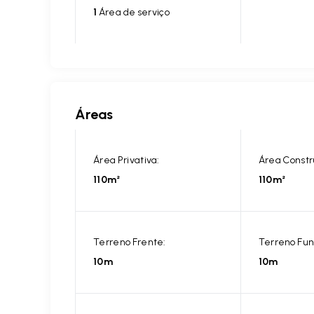
1
Área de serviço
Áreas
Área Privativa:
Área Constr
110m²
110m²
Terreno Frente:
Terreno Fun
10m
10m