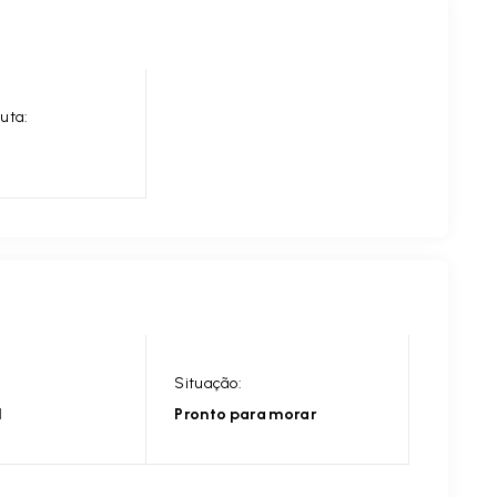
uta:
Situação:
l
Pronto para morar