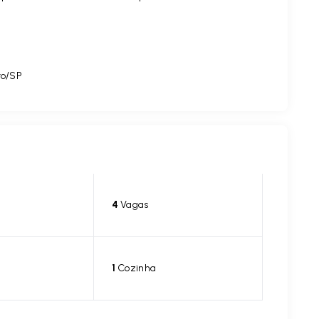
to/SP
4
Vagas
1
Cozinha