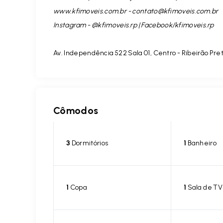
www.kfimoveis.com.br -
contato@kfimoveis.com.br
Instagram - @kfimoveis.rp | Facebook/kfimoveis.rp
Av. Independência 522 Sala 01, Centro - Ribeirão Pre
Cômodos
3
Dormitórios
1
Banheiro
1
Copa
1
Sala de TV