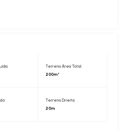
uída:
Terreno Área Total:
200m²
do:
Terreno Direita:
20m