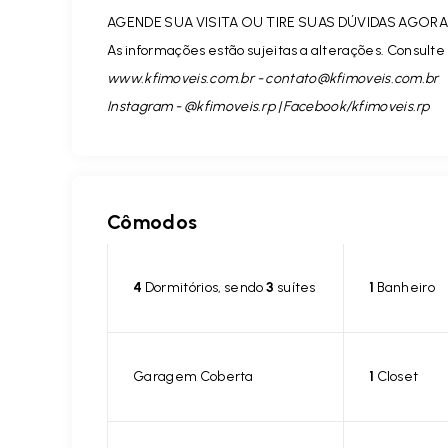
AGENDE SUA VISITA OU TIRE SUAS DÚVIDAS AGORA 
As informações estão sujeitas a alterações. Consulte 
www.kfimoveis.com.br -
contato@kfimoveis.com.br
Instagram - @kfimoveis.rp | Facebook/kfimoveis.rp
Cômodos
4
Dormitórios, sendo
3
suítes
1
Banheiro
Garagem Coberta
1
Closet