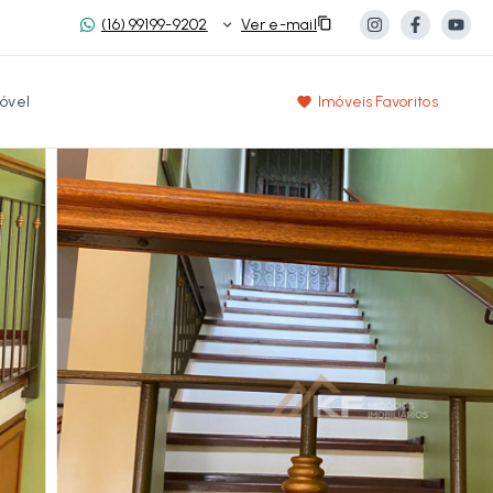
(16) 99199-9202
Ver e-mail
óvel
Imóveis Favoritos