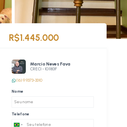
R$1.445.000
Marcio Neves Fava
CRECI -
101183F
(16) 9 9373-3310
Nome
Telefone