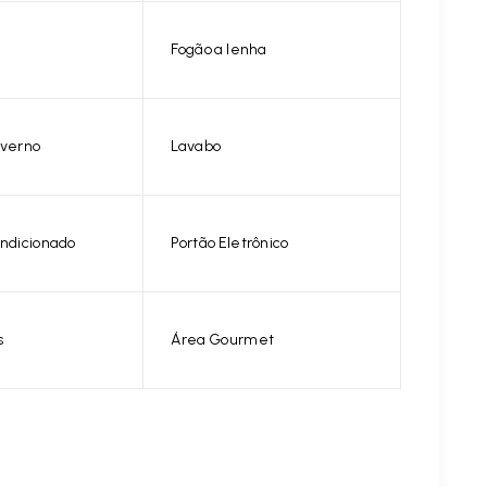
Fogão a lenha
nverno
Lavabo
ondicionado
Portão Eletrônico
s
Área Gourmet