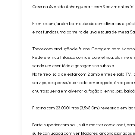
Casa na Avenida Anhanguera - com 3 pavimentos feit
Frente com jardim bem cuidado com diversas espécies.
e nos fundos uma parreira de uva escura de mesa Sa
Todos com produção de frutos. Garagem para 4 carro
Rede elétrica trifásica com cerca elétrica, alarme e
sendo um escritório e garagens no subsolo.
No térreo: sala de estar com 2 ambientes e sala TV,
serviço, despensa/quarto de empregada, área para 
churrasqueira em alvenaria, fogão à lenha, pia, balcã
Piscina com 23.000 litros (3,5x5,0m) revestida em lad
Parte superior com hall, suíte master com closet, arm
suíte conjugada com ventiladores, ar condicionados