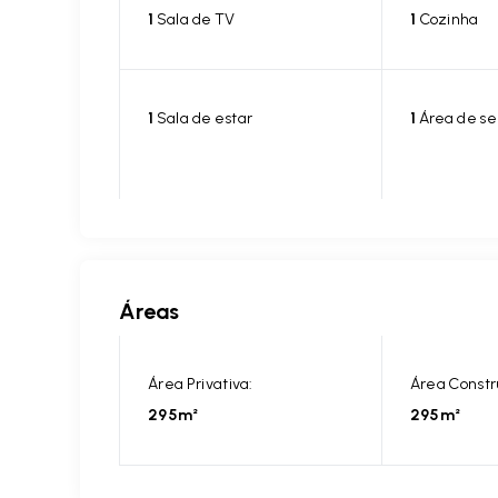
1
Sala de TV
1
Cozinha
1
Sala de estar
1
Área de se
Áreas
Área Privativa:
Área Constr
295m²
295m²