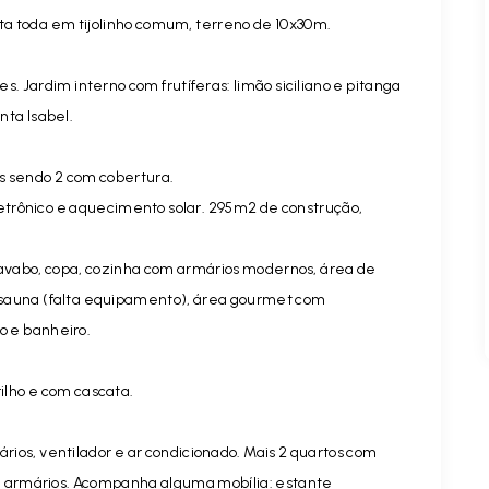
a toda em tijolinho comum, terreno de 10x30m.
 Jardim interno com frutíferas: limão siciliano e pitanga
nta Isabel.
s sendo 2 com cobertura.
letrônico e aquecimento solar. 295m2 de construção,
 lavabo, copa, cozinha com armários modernos, área de
sauna (falta equipamento), área gourmet com
o e banheiro.
rilho e com cascata.
ários, ventilador e ar condicionado. Mais 2 quartos com
 e armários. Acompanha alguma mobília: estante