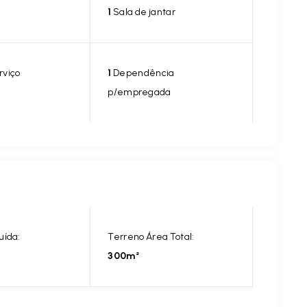
1
Sala de jantar
rviço
1
Dependência
p/empregada
uída:
Terreno Área Total:
300m²