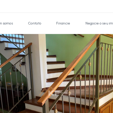
 somos
Contato
Financie
Negocie o seu im