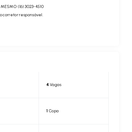
MESMO (16) 3023-4510
o corretor responsável.
4
Vagas
1
Copa