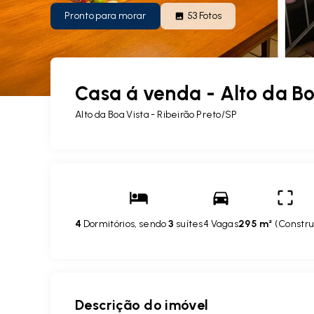
Pronto para morar
53
Fotos
Casa á venda - Alto da Boa
Alto da Boa Vista - Ribeirão Preto/SP
4
Dormitórios, sendo
3
suítes
4 Vagas
295 m²
(
Constru
Descrição do imóvel