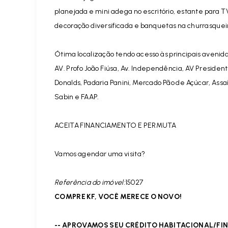
planejada e mini adega no escritório, estante para TV
decoração diversificada e banquetas na churrasqueira
Ótima localização tendo acesso às principais avenida
AV. Profº João Fiúsa, Av. Independência, AV Presiden
Donalds, Padaria Panini, Mercado Pão de Açúcar, Assa
Sabin e FAAP.
ACEITA FINANCIAMENTO E PERMUTA
Vamos agendar uma visita?
Referência do imóvel:
15027
COMPRE KF, VOCÊ MERECE O NOVO!
-- APROVAMOS SEU CRÉDITO HABITACIONAL/F