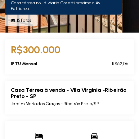
Casa térrea no Jd. Maria Goretti próximo a Av
Patriarca.
15
Fotos
R$300.000
IPTU Mensal
R$62,06
Casa Térrea à venda - Vila Virginia -Ribeirão
Preto - SP
Jardim Maria das Graças - Ribeirão Preto/SP