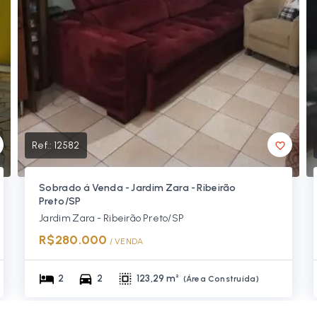
Ref.:
12582
Sobrado á Venda - Jardim Zara - Ribeirão
Preto/SP
Jardim Zara - Ribeirão Preto/SP
R$280.000
/ 
VENDA
2
2
123,29 m²
(
Área Construída
)