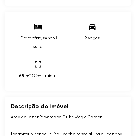
1
Dormitório, sendo
1
2 Vagas
suíte
65 m²
(
Construída
)
Descrição do imóvel
Área de Lazer Próxomo ao Clube Magic Garden
1 dormitório, sendo 1 suíte - banheiro social - sala - cozinha -