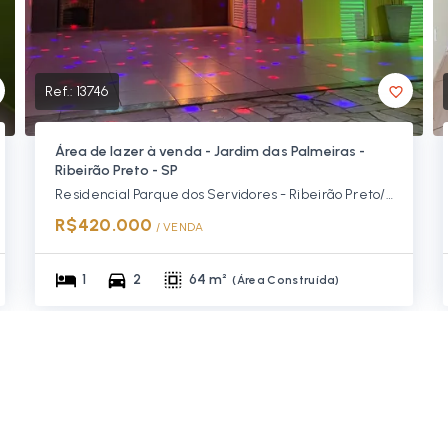
Ref.:
13746
Área de lazer à venda - Jardim das Palmeiras -
Ribeirão Preto - SP
Residencial Parque dos Servidores - Ribeirão Preto/SP
R$420.000
/ 
VENDA
1
2
64 m²
(
Área Construída
)