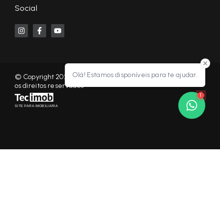
Social
Olá! Estamos disponíveis para te ajudar.
© Copyright 2026 - KF NEGÓCIOS IMOBILIÁRIOS RP - Todos
os direitos reservados
1
SITE PARA IMOBILIARIA
Início
Histórico
Favoritos