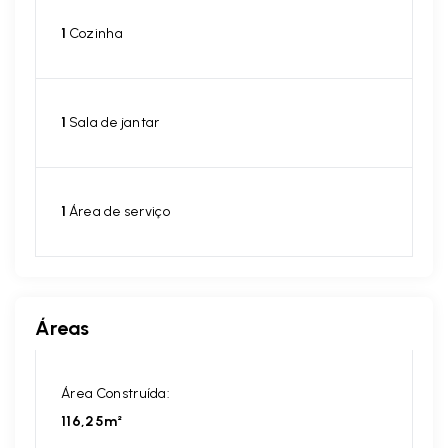
1
Cozinha
1
Sala de jantar
1
Área de serviço
Áreas
Área Construída:
116,25m²