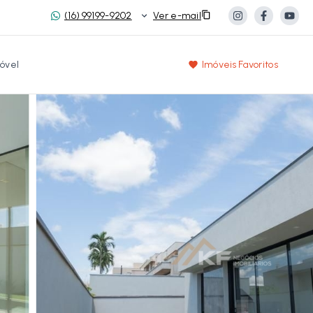
(16) 99199-9202
Ver e-mail
óvel
Imóveis Favoritos