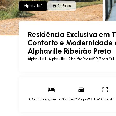
Alphaville 1
24
Fotos
Residência Exclusiva em T
Conforto e Modernidade 
Alphaville Ribeirão Preto
Alphaville I -
Alphaville - Ribeirão Preto/SP, Zona Sul
3
Dormitórios, sendo
3
suítes
2 Vagas
278 m²
(
Constru