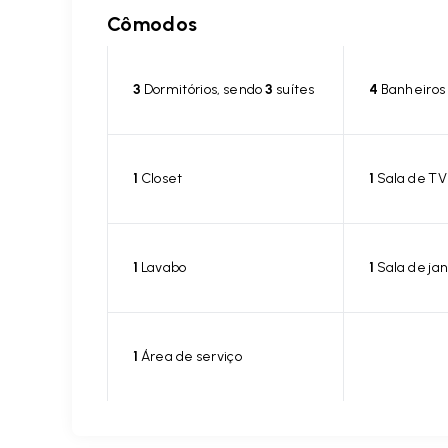
Cômodos
3
Dormitórios, sendo
3
suítes
4
Banheiros
1
Closet
1
Sala de TV
1
Lavabo
1
Sala de jan
1
Área de serviço