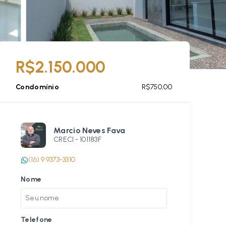
R$2.150.000
Condomínio
R$750,00
Marcio Neves Fava
CRECI -
101183F
(16) 9 9373-3310
Nome
Telefone