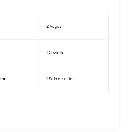
2
Vagas
1
Cozinha
tar
1
Sala de estar