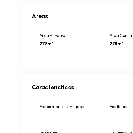
Áreas
Área Privativa:
Área Constr
278m²
278m²
Características
Acabamentos em gesso
Aceita pet