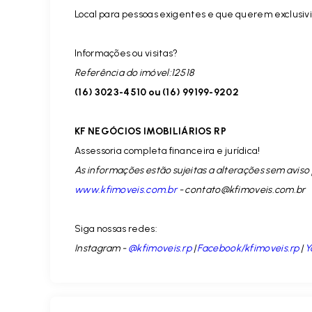
Local para pessoas exigentes e que querem exclusiv
Informações ou visitas?
Referência do imóvel:12518
(16) 3023-4510 ou (16) 99199-9202
KF NEGÓCIOS IMOBILIÁRIOS RP
Assessoria completa financeira e jurídica!
As informações estão sujeitas a alterações sem aviso 
www.kfimoveis.com.br
-
contato@kfimoveis.com.br
Siga nossas redes:
Instagram -
@kfimoveis.rp
|
Facebook/kfimoveis.rp
|
Y