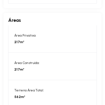
Áreas
Área Privativa:
217m²
Área Construída:
217m²
Terreno Área Total:
562m²