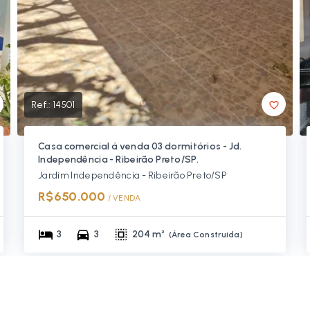
Ref.:
14501
Casa comercial á venda 03 dormitórios - Jd.
Independência - Ribeirão Preto/SP.
Jardim Independência - Ribeirão Preto/SP
R$650.000
/ 
VENDA
3
3
204 m²
(
Área Construída
)