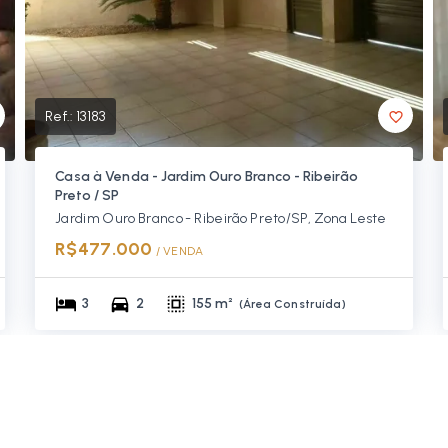
Ref.:
13183
Casa à Venda - Jardim Ouro Branco - Ribeirão
Preto / SP
Jardim Ouro Branco - Ribeirão Preto/SP, Zona Leste
R$477.000
/ 
VENDA
3
2
155 m²
(
Área Construída
)