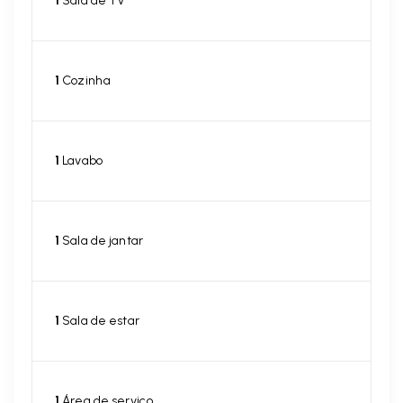
1
Sala de TV
1
Cozinha
1
Lavabo
1
Sala de jantar
1
Sala de estar
1
Área de serviço