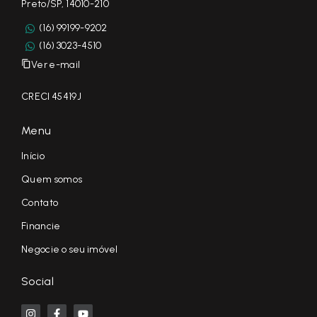
Preto/SP, 14010-210
(16) 99199-9202
(16) 3023-4510
Ver e-mail
CRECI 45419J
Menu
Início
Quem somos
Contato
Financie
Negocie o seu imóvel
Social