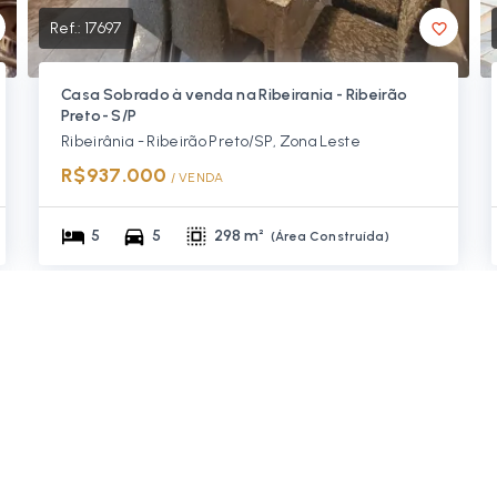
Ref.:
17697
Casa Sobrado à venda na Ribeirania - Ribeirão
Preto- S/P
Ribeirânia - Ribeirão Preto/SP, Zona Leste
R$937.000
/ 
VENDA
5
5
298 m²
(
Área Construída
)