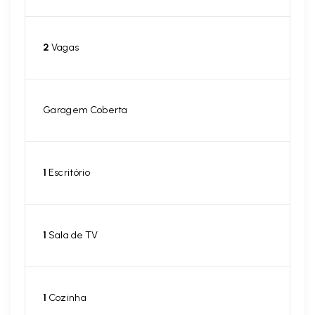
2
Vagas
Garagem Coberta
1
Escritório
1
Sala de TV
1
Cozinha