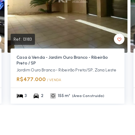
Ref.:
13183
Casa à Venda - Jardim Ouro Branco - Ribeirão
Preto / SP
Jardim Ouro Branco - Ribeirão Preto/SP, Zona Leste
R$477.000
/ 
VENDA
3
2
155 m²
(
Área Construída
)