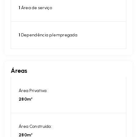
1
Área de serviço
1
Dependência p/empregada
Áreas
Área Privativa:
280m²
Área Construída:
280m²