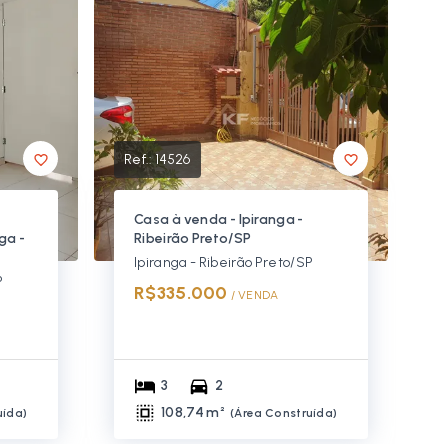
Ref.:
14526
Casa à venda - Ipiranga -
ga -
Ribeirão Preto/SP
Ipiranga - Ribeirão Preto/SP
P
R$335.000
/ 
VENDA
3
2
108,74 m²
uída
)
(
Área Construída
)