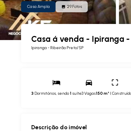
Casa Ampla
29
Fotos
Casa á venda - Ipiranga -
Ipiranga - Ribeirão Preto/SP
3
Dormitórios, sendo
1
suíte
3 Vagas
150 m²
(
Construíd
Descrição do imóvel