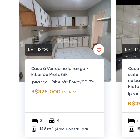
Ref.:
18039
Ref.:
17
Casa à Venda no Ipiranga -
Casa 
Ribeirão Preto/SP
suíte
no ba
Ipiranga - Ribeirão Preto/SP, Zona Norte
Preto
R$325.000
/ 
VENDA
R$3
2
4
3
148 m²
1
(
Área Construída
)