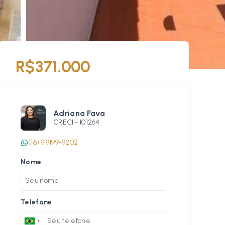
R$371.000
Adriana Fava
CRECI -
101264
(16) 9 9199-9202
Nome
Telefone