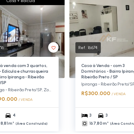
Casa + edícula
716
Ref.:
16674
à venda com 3 quartos,
Casa à Venda - com 3
 - Edícula e churrasqueira
Dormitórios - Bairro Ipiran
irro Ipiranga - Ribeirão
Ribeirão Preto / SP
/SP
Ipiranga - Ribeirão Preto/S
Ipiranga - Ribeirão Preto/SP, Zona Norte
R$300.000
/ 
VENDA
90.000
/ 
VENDA
4
3
3
58,81 m²
167,80 m²
(
Área Construída
)
(
Área Constr