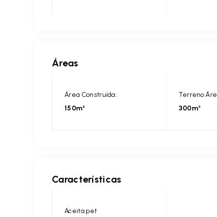
Áreas
Área Construída:
Terreno Áre
150m²
300m²
Características
Aceita pet