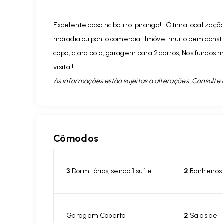
Excelente casa no bairro Ipiranga!!! Ótima localizaç
moradia ou ponto comercial. Imóvel muito bem constru
copa, clara boia, garagem para 2 carros, Nos fundos 
visita!!!
As informações estão sujeitas a alterações. Consulte 
Cômodos
3
Dormitórios, sendo
1
suíte
2
Banheiros
Garagem Coberta
2
Salas de 