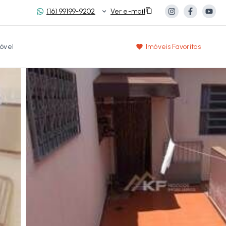
(16) 99199-9202
Ver e-mail
óvel
Imóveis Favoritos