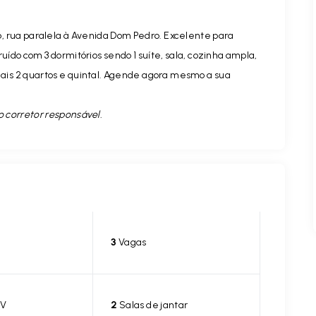
ão, rua paralela à Avenida Dom Pedro. Excelente para
ído com 3 dormitórios sendo 1 suíte, sala, cozinha ampla,
mais 2 quartos e quintal. Agende agora mesmo a sua
o corretor responsável.
3
Vagas
TV
2
Salas de jantar