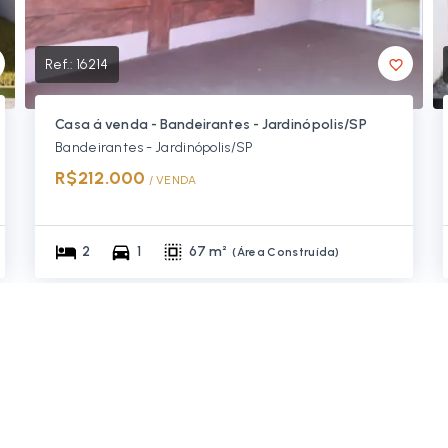
Ref.:
16214
Casa á venda - Bandeirantes - Jardinópolis/SP
Bandeirantes - Jardinópolis/SP
R$212.000
/ 
VENDA
2
1
67 m²
(
Área Construída
)