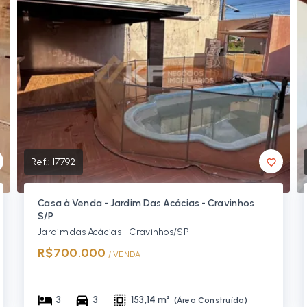
Ref.:
17792
Casa à Venda - Jardim Das Acácias - Cravinhos
S/P
Jardim das Acácias - Cravinhos/SP
R$700.000
/ 
VENDA
3
3
153,14 m²
(
Área Construída
)