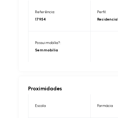
Referência:
Perfil:
17954
Residencia
Possui mobília?:
Sem mobília
Proximidades
Escola
Farmácia