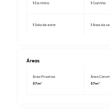
1
Escritório
1
Cozinha
1
Sala de estar
1
Área de se
Áreas
Área Privativa:
Área Constr
57m²
57m²