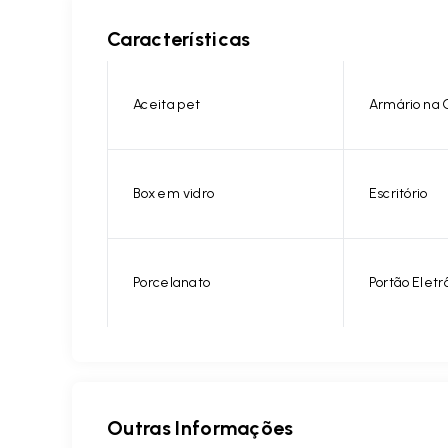
Características
Aceita pet
Armário na 
Box em vidro
Escritório
Porcelanato
Portão Eletr
Outras Informações