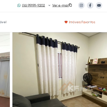
(16) 99199-9202
Ver e-mail
óvel
Imóveis Favoritos