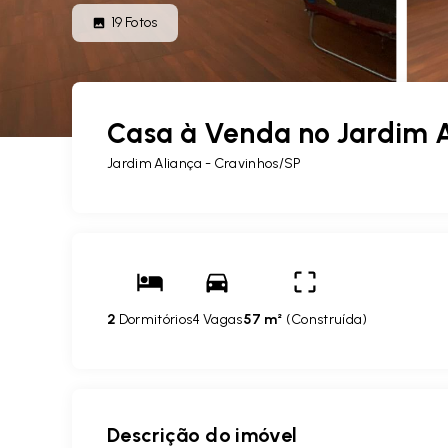
19
Fotos
Casa à Venda no Jardim A
Jardim Aliança - Cravinhos/SP
2
Dormitórios
4 Vagas
57 m²
(
Construída
)
Descrição do imóvel