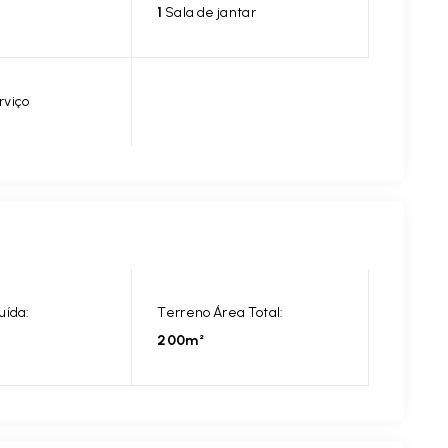
1
Sala de jantar
rviço
uída:
Terreno Área Total:
200m²