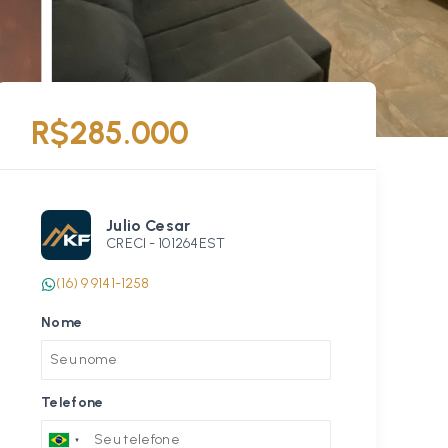
R$285.000
Julio Cesar
CRECI -
101264EST
(16) 9 9141-1258
Nome
Telefone