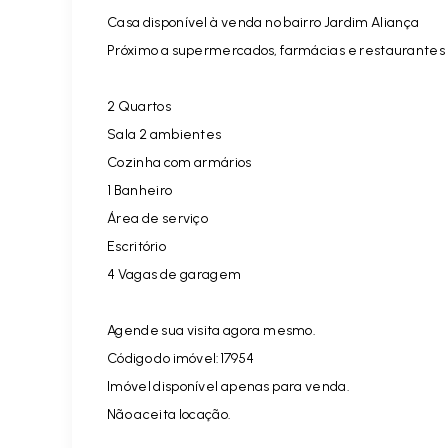
Casa disponível à venda no bairro Jardim Aliança
Próximo a supermercados, farmácias e restaurantes
2 Quartos
Sala 2 ambientes
Cozinha com armários
1 Banheiro
Área de serviço
Escritório
4 Vagas de garagem
Agende sua visita agora mesmo.
Código do imóvel:17954
Imóvel disponível apenas para venda.
Não aceita locação.