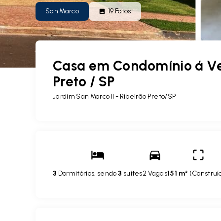
San Marco
19
Fotos
Casa em Condomínio á Ve
Preto / SP
Jardim San Marco II - Ribeirão Preto/SP
3
Dormitórios, sendo
3
suítes
2 Vagas
151 m²
(
Construí