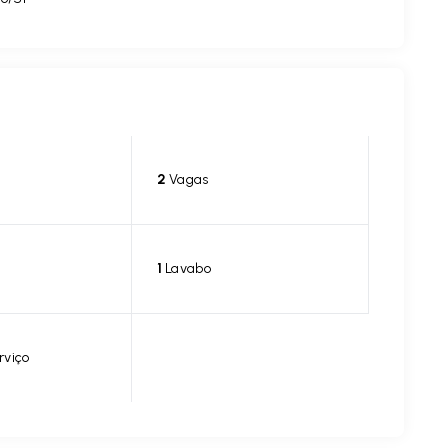
2
Vagas
1
Lavabo
rviço