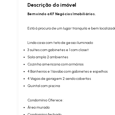
Descrição do imóvel
Bem vindo a KF Negócios Imobiliários.
Está á procura de um lugar tranquila e bem localiza
Linda casa com teto de gesso iluminado
3 suítes com gabinetes e 1 com closet
Sala ampla 2 ambientes
Cozinha americana com armários
4 Banheiros e 1 lavabo com gabinetes e espelhos
4 Vagas de garagem 2 sendo cobertas
Quintal com piscina
Condomínio Oferece:
Área murada
Condomínio fechado