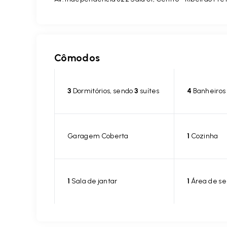
Cômodos
3
Dormitórios, sendo
3
suítes
4
Banheiros
Garagem Coberta
1
Cozinha
1
Sala de jantar
1
Área de se