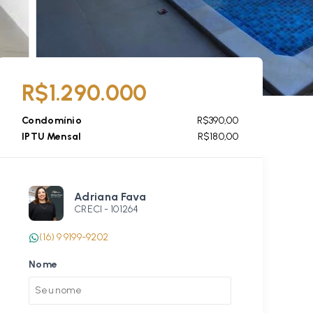
R$1.290.000
Condomínio
R$390,00
IPTU Mensal
R$180,00
Adriana Fava
CRECI -
101264
(16) 9 9199-9202
Nome