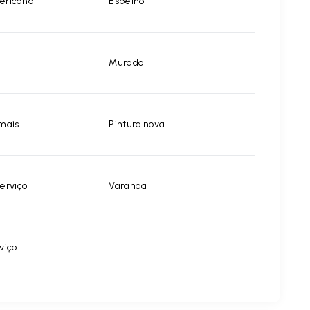
ericana
Espelho
Murado
mais
Pintura nova
erviço
Varanda
viço