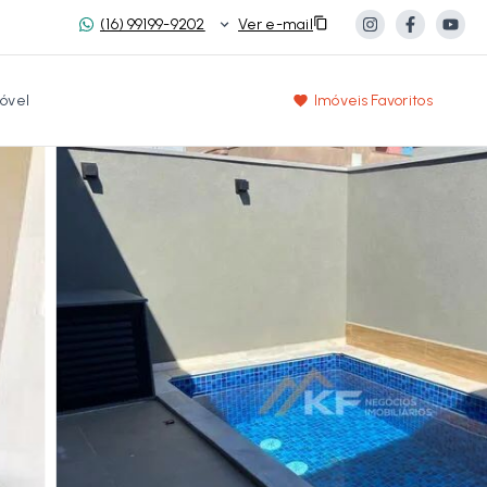
(16) 99199-9202
Ver e-mail
óvel
Imóveis Favoritos