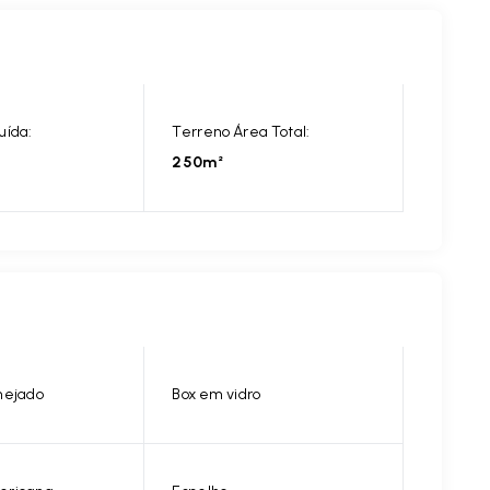
uída:
Terreno Área Total:
250m²
nejado
Box em vidro