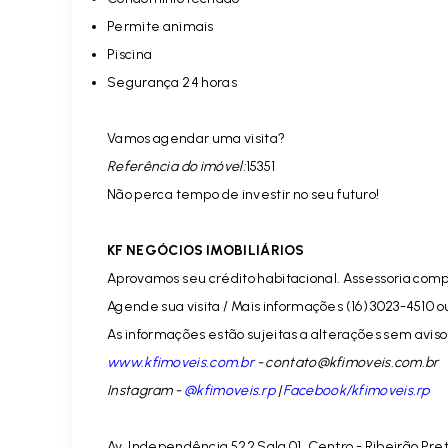
Permite animais
Piscina
Segurança 24 horas
Vamos agendar uma visita?
Referência do imóvel:
15351
Não perca tempo de investir no seu futuro!
KF NEGÓCIOS IMOBILIÁRIOS
Aprovamos seu crédito habitacional. Assessoria comp
Agende sua visita / Mais informações (16) 3023-4510 o
As informações estão sujeitas a alterações sem aviso 
www.kfimoveis.com.br
-
contato@kfimoveis.com.br
Instagram -
@kfimoveis.rp
|
Facebook/kfimoveis.rp
Av. Independência 522 Sala 01, Centro - Ribeirão Pre