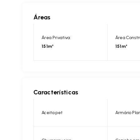
Áreas
Área Privativa:
Área Constr
151m²
151m²
Características
Aceita pet
Armário Pla