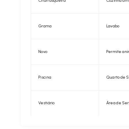
Churrasqueira
Cozinha am
Grama
Lavabo
Novo
Permite ani
Piscina
Quarto de S
Vestiário
Área de Ser