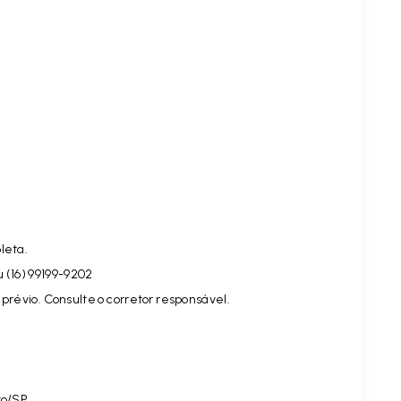
leta.
u (16) 99199-9202
prévio. Consulte o corretor responsável.
to/SP