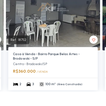
Ref.:
18752
Casa à Venda - Bairro Parque Belas Artes -
Brodowski - S/P
Centro - Brodowski/SP
R$360.000
/ 
VENDA
2
3
100 m²
(
Área Construída
)