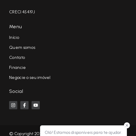
CRECI 45419J
Menu
Início
Quem somos
Contato
Financie
Negocie o seu imóvel
Social
Olá! Estamos disponíveis para te ajudar.
© Copyright 2026 - KF NEGÓCIOS IMOBILIÁRIOS RP - Todos