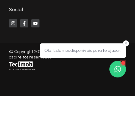
Social
Olá! Estamos disponíveis para te ajudar.
© Copyright 2026 - KF NEGÓCIOS IMOBILIÁRIOS RP - Todos
os direitos reservados
1
SITE PARA IMOBILIARIA
Início
Histórico
Favoritos