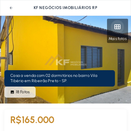
KF NEGÓCIOS IMOBILIÁRIOS RP
Mais fotos
Casa a venda com 02 dormitórios no bairro Vila
Tibério em Ribeirão Preto - SP.
18
Fotos
R$165.000