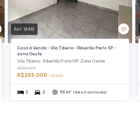
Ref.:
18433
Casa à Venda - Vila Tibério - Ribeirão Preto SP -
zona Oeste
Vila Tibério - Ribeirão Preto/SP, Zona Oeste
R$269.000
R$255.000
/ 
VENDA
3
2
95 m²
(
Área Construída
)