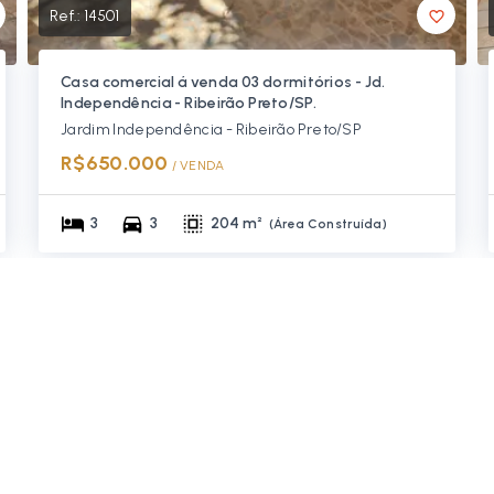
Ref.:
14501
Casa comercial á venda 03 dormitórios - Jd.
Independência - Ribeirão Preto/SP.
Jardim Independência - Ribeirão Preto/SP
R$650.000
/ 
VENDA
3
3
204 m²
(
Área Construída
)