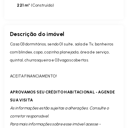
221 m²
(
Construída
)
Descrição do imóvel
Casa 03 dormitórios, sendo 01 suíte, sala de Tv, banheiros
com blindex, copa, cozinha planejada, área de serviço,
quintal, churrasqueira e 03 vagas cobertas.
ACEITA FINANCIAMENTO!
APROVAMOS SEU CRÉDITO HABITACIONAL - AGENDE
SUA VISITA
As informações estão sujeitas a alterações. Consulte o
corretor responsável.
Para mais informações sobre esse imóvel acesse -