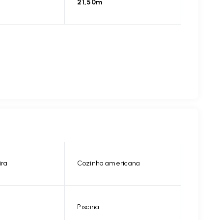
21,50m
ira
Cozinha americana
Piscina