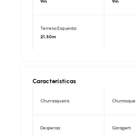
9m
9m
Terreno Esquerda:
21,50m
Características
Churrasqueira
Churrasque
Despensa
Garagem