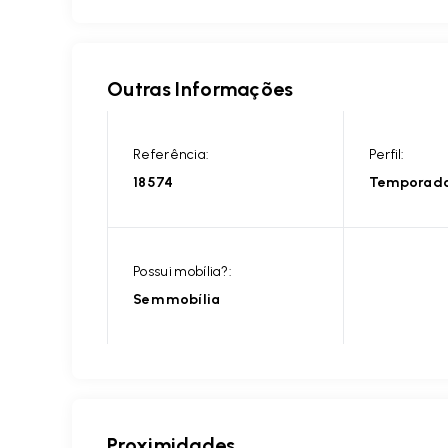
Outras Informações
Referência:
Perfil:
18574
Temporad
Possui mobília?:
Sem mobília
Proximidades