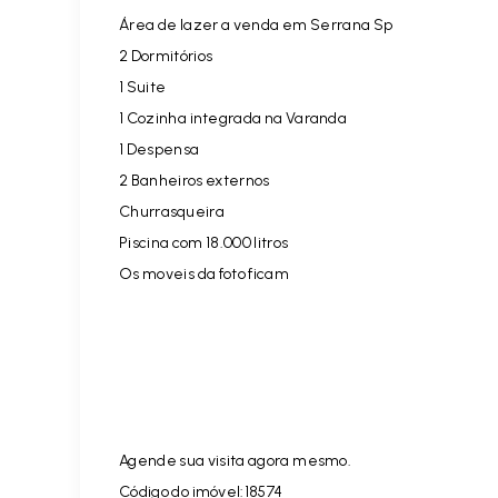
Área de lazer a venda em Serrana Sp
2 Dormitórios
1 Suite
1 Cozinha integrada na Varanda
1 Despensa
2 Banheiros externos
Churrasqueira
Piscina com 18.000 litros
Os moveis da foto ficam
Agende sua visita agora mesmo.
Código do imóvel:18574