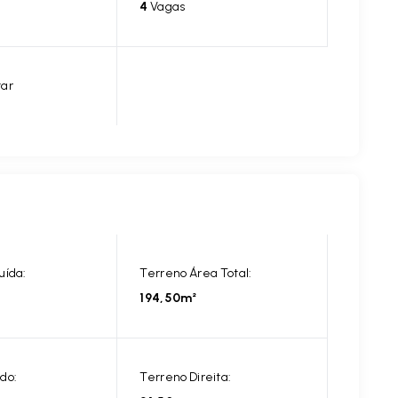
4
Vagas
tar
uída:
Terreno Área Total:
194,50m²
do:
Terreno Direita: