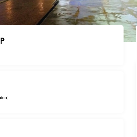
SP
uída
)