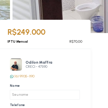
R$249.000
IPTU Mensal
R$70,00
Odilon Maffra
CRECI -
47590
(16) 99135-1190
Nome
Telefone