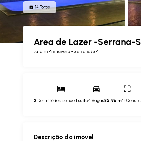
14
Fotos
Area de Lazer -Serrana-
Jardim Primavera - Serrana/SP
2
Dormitórios, sendo
1
suíte
4 Vagas
85,96 m²
(
Constr
Descrição do imóvel