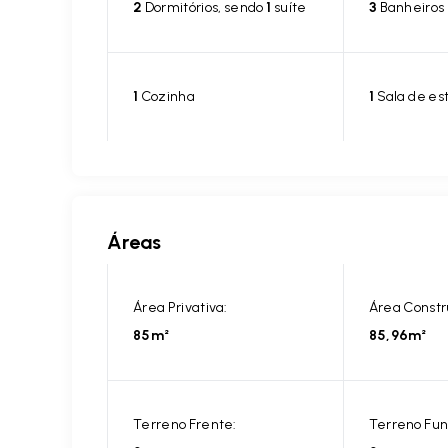
2
Dormitórios, sendo
1
suíte
3
Banheiros
1
Cozinha
1
Sala de es
Áreas
Área Privativa:
Área Constr
85m²
85,96m²
Terreno Frente:
Terreno Fun