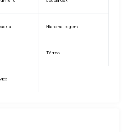
banheiro
Box blindex
berta
Hidromassagem
Térreo
viço