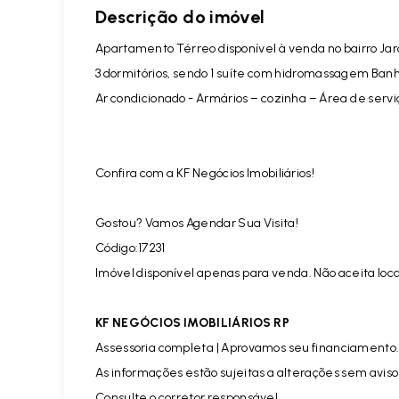
Descrição do imóvel
Apartamento Térreo disponível à venda no bairro Jar
3 dormitórios, sendo 1 suíte com hidromassagem Banhei
Ar condicionado - Armários – cozinha – Área de serv
Confira com a KF Negócios Imobiliários!
Gostou? Vamos Agendar Sua Visita!
Código:17231
Imóvel disponível apenas para venda. Não aceita loc
KF NEGÓCIOS IMOBILIÁRIOS RP
Assessoria completa | Aprovamos seu financiamento
As informações estão sujeitas a alterações sem aviso
Consulte o corretor responsável.