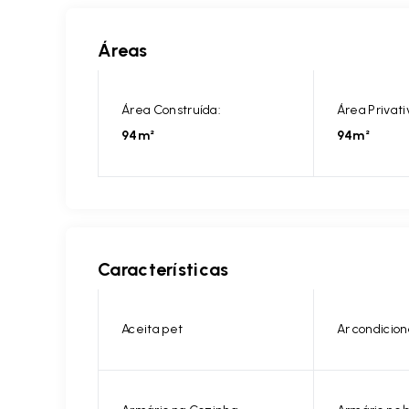
Áreas
Área Construída:
Área Privati
94m²
94m²
Características
Aceita pet
Ar condicio