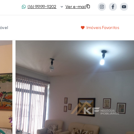
(16) 99199-9202
Ver e-mail
óvel
Imóveis Favoritos