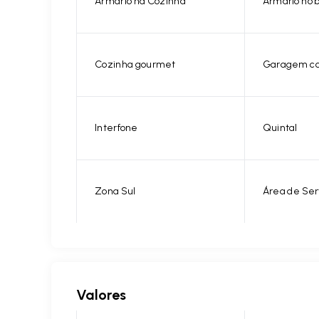
Armário na Cozinha
Armário no 
Cozinha gourmet
Garagem co
Interfone
Quintal
Zona Sul
Área de Ser
Valores