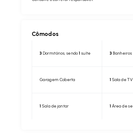
Cômodos
3
Dormitórios, sendo
1
suíte
3
Banheiros
Garagem Coberta
1
Sala de TV
1
Sala de jantar
1
Área de se