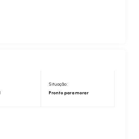
Situação:
l
Pronto para morar