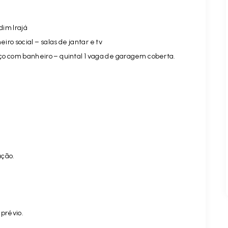
dim Irajá
ro social – salas de jantar e tv
iço com banheiro – quintal 1 vaga de garagem coberta.
ação.
.
 prévio.