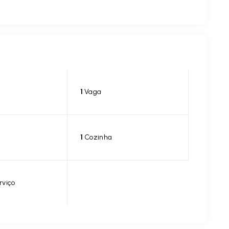
1
Vaga
1
Cozinha
rviço