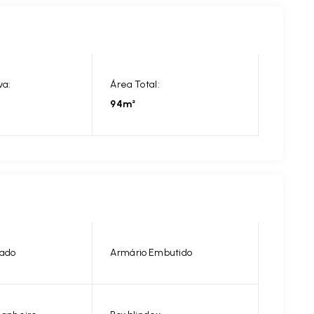
va:
Área Total:
94m²
nado
Armário Embutido