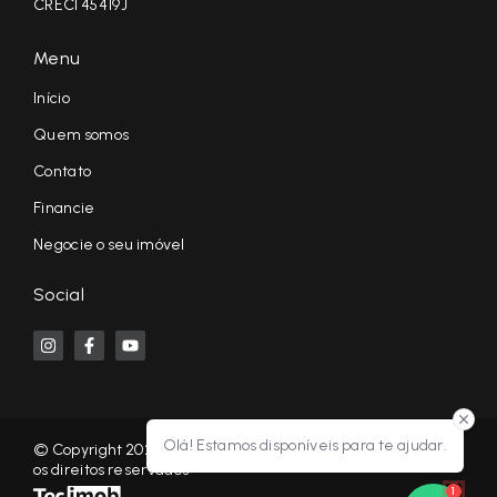
CRECI 45419J
Menu
Início
Quem somos
Contato
Financie
Negocie o seu imóvel
Social
Olá! Estamos disponíveis para te ajudar.
© Copyright 2026 - KF NEGÓCIOS IMOBILIÁRIOS RP - Todos
os direitos reservados
1