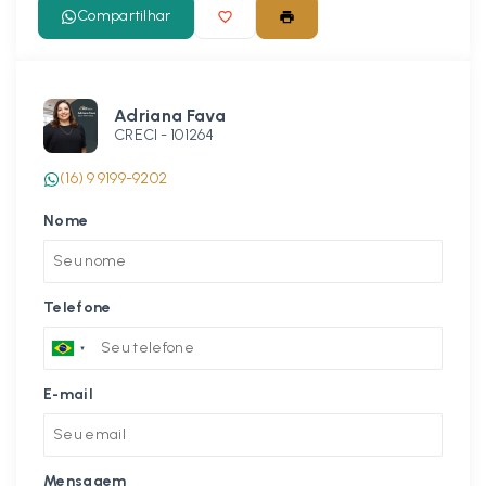
Compartilhar
Adriana Fava
CRECI -
101264
(16) 9 9199-9202
Nome
Telefone
E-mail
Mensagem