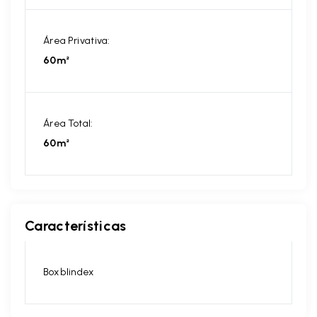
Área Privativa:
60m²
Área Total:
60m²
Características
Box blindex