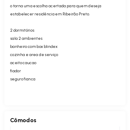
o torna uma escolha acertada para quem deseja
estabelecer residência em Ribeirão Preto.
2 dormitórios
sala 2 ambientes
banheiro com box blindex
cozinha e area de serviço
aceito caucao
fiador
seguro fianca
Cômodos