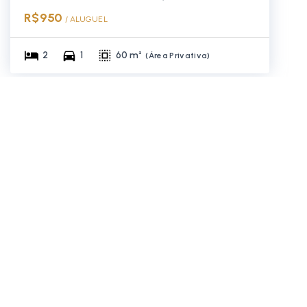
R$950
/ 
ALUGUEL
2
1
60 m²
(
Área Privativa
)