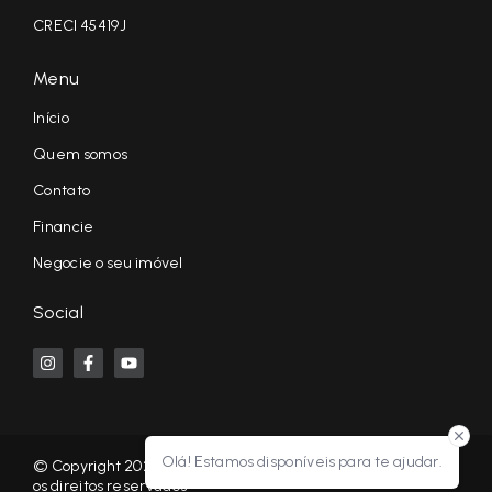
CRECI 45419J
Menu
Início
Quem somos
Contato
Financie
Negocie o seu imóvel
Social
Olá! Estamos disponíveis para te ajudar.
© Copyright 2026 - KF NEGÓCIOS IMOBILIÁRIOS RP - Todos
os direitos reservados