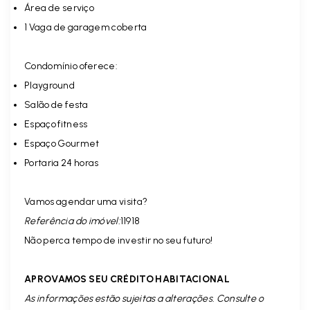
Área de serviço
1 Vaga de garagem coberta
Condomínio oferece:
Playground
Salão de festa
Espaço fitness
Espaço Gourmet
Portaria 24 horas
Vamos agendar uma visita?
Referência do imóvel:
11918
Não perca tempo de investir no seu futuro!
APROVAMOS SEU CRÉDITO HABITACIONAL
As informações estão sujeitas a alterações. Consulte o