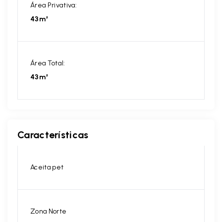
Área Privativa:
43m²
Área Total:
43m²
Características
Aceita pet
Zona Norte