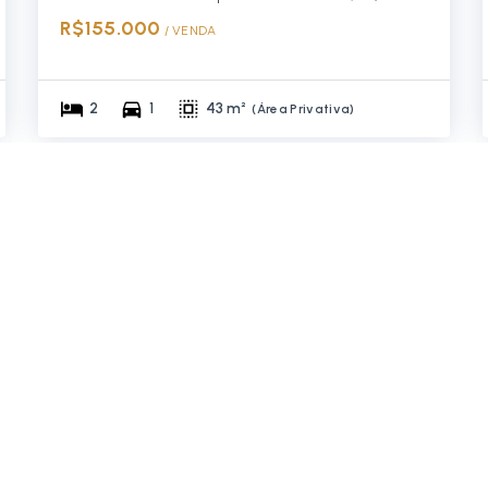
R$155.000
/ 
VENDA
2
1
43 m²
(
Área Privativa
)